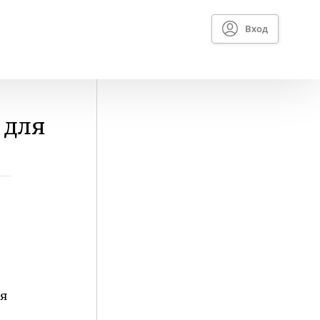
Вход
 для
ся