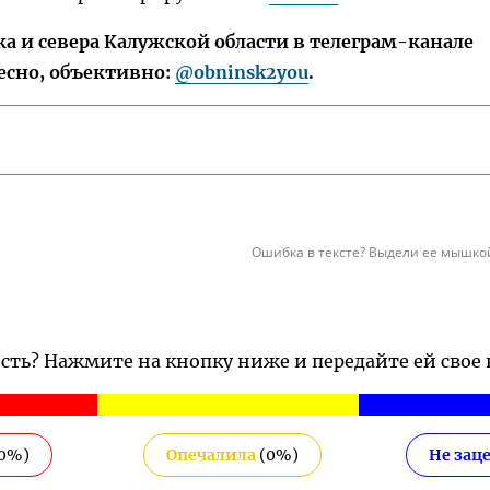
 и севера Калужской области в телеграм-канале
есно, объективно:
@obninsk2you
.
Ошибка в тексте? Выдели ее мышкой
ость? Нажмите на кнопку ниже и передайте ей свое
0
%)
Опечалила
(
0
%)
Не зац