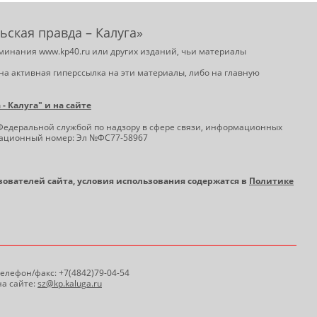
ьская правда – Калуга»
минания www.kp40.ru или других изданий, чьи материалы
на активная гиперссылка на эти материалы, либо на главную
 Калуга" и на сайте
Федеральной службой по надзору в сфере связи, информационных
трационный номер: Эл №ФС77-58967
ьзователей сайта, условия использования содержатся в
Политике
 Телефон/факс: +7(4842)79-04-54
а сайте:
sz@kp.kaluga.ru