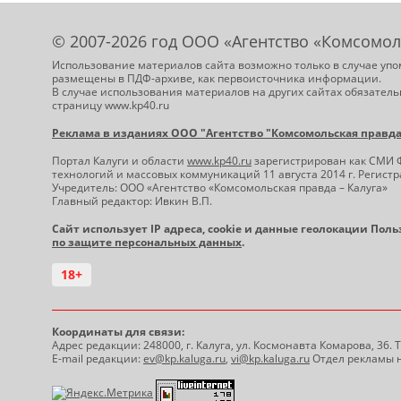
© 2007-2026 год ООО «Агентство «Комсомол
Использование материалов сайта возможно только в случае упо
размещены в ПДФ-архиве, как первоисточника информации.
В случае использования материалов на других сайтах обязатель
страницу www.kp40.ru
Реклама в изданиях ООО "Агентство "Комсомольская правда -
Портал Калуги и области
www.kp40.ru
зарегистрирован как СМИ 
технологий и массовых коммуникаций 11 августа 2014 г. Регис
Учредитель: ООО «Агентство «Комсомольская правда – Калуга»
Главный редактор: Ивкин В.П.
Сайт использует IP адреса, cookie и данные геолокации Пол
по защите персональных данных
.
18+
Координаты для связи:
Адрес редакции: 248000, г. Калуга, ул. Космонавта Комарова, 36.
E-mail редакции:
ev@kp.kaluga.ru
,
vi@kp.kaluga.ru
Отдел рекламы н