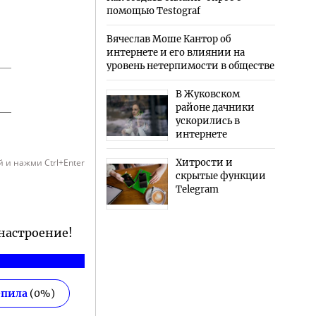
помощью Testograf
Вячеслав Моше Кантор об
интернете и его влиянии на
уровень нетерпимости в обществе
В Жуковском
районе дачники
ускорились в
интернете
 и нажми Ctrl+Enter
Хитрости и
скрытые функции
Telegram
 настроение!
епила
(
0
%)