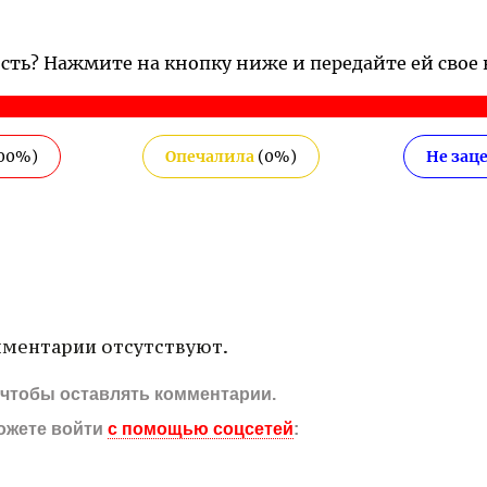
ость? Нажмите на кнопку ниже и передайте ей свое
00
%)
Опечалила
(
0
%)
Не зац
ментарии отсутствуют.
, чтобы оставлять комментарии.
ожете войти
с помощью соцсетей
: