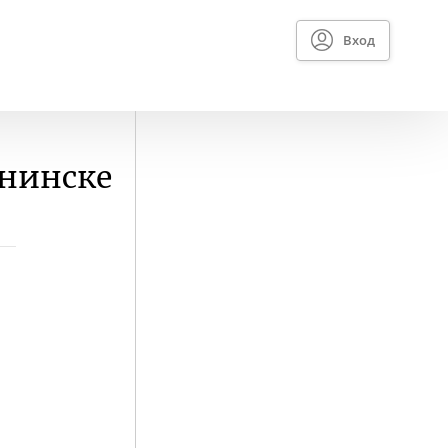
Вход
бнинске