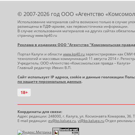
© 2007-2026 год ООО «Агентство «Комсомол
Использование материалов сайта возможно только в случае упо
размещены в ПДФ-архиве, как первоисточника информации.
В случае использования материалов на других сайтах обязатель
страницу www.kp40.ru
Реклама в изданиях ООО "Агентство "Комсомольская правда -
Портал Калуги и области
www.kp40.ru
зарегистрирован как СМИ 
технологий и массовых коммуникаций 11 августа 2014 г. Регис
Учредитель: ООО «Агентство «Комсомольская правда – Калуга»
Главный редактор: Ивкин В.П.
Сайт использует IP адреса, cookie и данные геолокации Пол
по защите персональных данных
.
18+
Координаты для связи:
Адрес редакции: 248000, г. Калуга, ул. Космонавта Комарова, 36.
E-mail редакции:
ev@kp.kaluga.ru
,
vi@kp.kaluga.ru
Отдел рекламы н