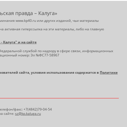
ьская правда – Калуга»
минания www.kp40.ru или других изданий, чьи материалы
на активная гиперссылка на эти материалы, либо на главную
 Калуга" и на сайте
Федеральной службой по надзору в сфере связи, информационных
трационный номер: Эл №ФС77-58967
ьзователей сайта, условия использования содержатся в
Политике
 Телефон/факс: +7(4842)79-04-54
а сайте:
sz@kp.kaluga.ru