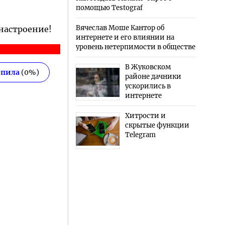
помощью Testograf
Вячеслав Моше Кантор об
 настроение!
интернете и его влиянии на
уровень нетерпимости в обществе
В Жуковском
епила
(
0
%)
районе дачники
ускорились в
интернете
Хитрости и
скрытые функции
Telegram