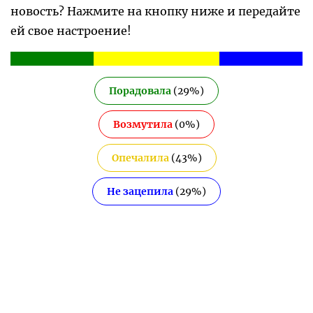
новость? Нажмите на кнопку ниже и передайте
ей свое настроение!
Порадовала
(
29
%)
Возмутила
(
0
%)
Опечалила
(
43
%)
Не зацепила
(
29
%)