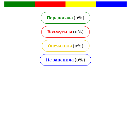
Порадовала
(
0
%)
Возмутила
(
0
%)
Опечалила
(
0
%)
Не зацепила
(
0
%)