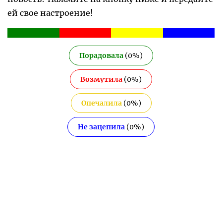
ей свое настроение!
Порадовала
(
0
%)
Возмутила
(
0
%)
Опечалила
(
0
%)
Не зацепила
(
0
%)