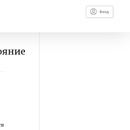
Вход
ояние
ся