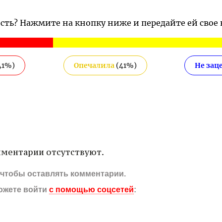
ость? Нажмите на кнопку ниже и передайте ей свое
41
%)
Опечалила
(
41
%)
Не зац
ментарии отсутствуют.
, чтобы оставлять комментарии.
ожете войти
с помощью соцсетей
: