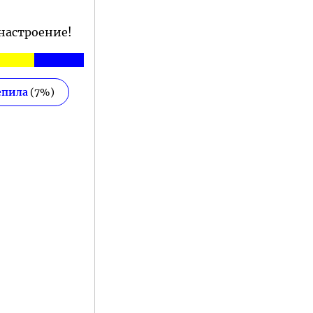
 настроение!
епила
(
7
%)