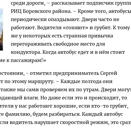
среди дороги, – рассказывает подписчик групп
РИЦ Боровского района. – Кроме того, автобус
периодически опаздывают. Двери часто не
работают. Водители «гоняют» и грубят. К тому
же у некоторых есть странная привычка
перегораживать свободное место для
кондуктора. Когда автобус едет и в нём стоит
ие к пассажирам!»
остоянии, - отметил предприниматель Сергей
т по этому маршруту. – Каждые полгода они
 также мы сами проверяем их по утрам. Двери могу
адающей влаги. Но даже если это и происходит, то
тели у нас работают хорошие, если кто-то грубит,
е фамилию, будем разбираться. Каждый автобус
сли водитель нарушает скоростной режим, это сраз