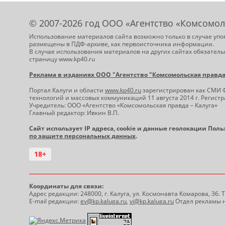
© 2007-2026 год ООО «Агентство «Комсомол
Использование материалов сайта возможно только в случае упо
размещены в ПДФ-архиве, как первоисточника информации.
В случае использования материалов на других сайтах обязатель
страницу www.kp40.ru
Реклама в изданиях ООО "Агентство "Комсомольская правда -
Портал Калуги и области
www.kp40.ru
зарегистрирован как СМИ 
технологий и массовых коммуникаций 11 августа 2014 г. Регис
Учредитель: ООО «Агентство «Комсомольская правда – Калуга»
Главный редактор: Ивкин В.П.
Сайт использует IP адреса, cookie и данные геолокации Пол
по защите персональных данных
.
18+
Координаты для связи:
Адрес редакции: 248000, г. Калуга, ул. Космонавта Комарова, 36.
E-mail редакции:
ev@kp.kaluga.ru
,
vi@kp.kaluga.ru
Отдел рекламы н