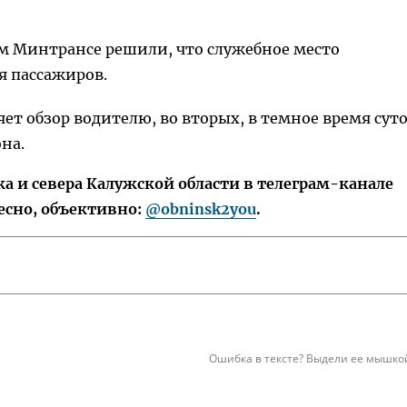
ом Минтрансе решили, что служебное место
я пассажиров.
ет обзор водителю, во вторых, в темное время сут
она.
 и севера Калужской области в телеграм-канале
есно, объективно:
@obninsk2you
.
Ошибка в тексте? Выдели ее мышкой