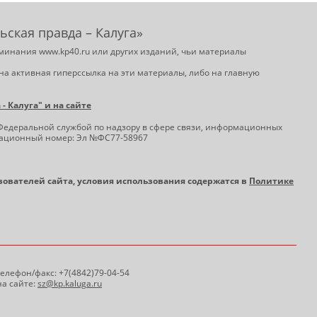
ьская правда – Калуга»
минания www.kp40.ru или других изданий, чьи материалы
на активная гиперссылка на эти материалы, либо на главную
 Калуга" и на сайте
Федеральной службой по надзору в сфере связи, информационных
трационный номер: Эл №ФС77-58967
ьзователей сайта, условия использования содержатся в
Политике
 Телефон/факс: +7(4842)79-04-54
а сайте:
sz@kp.kaluga.ru