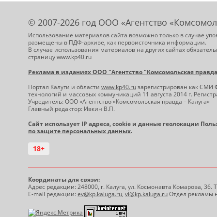
© 2007-2026 год ООО «Агентство «Комсомол
Использование материалов сайта возможно только в случае упо
размещены в ПДФ-архиве, как первоисточника информации.
В случае использования материалов на других сайтах обязатель
страницу www.kp40.ru
Реклама в изданиях ООО "Агентство "Комсомольская правда -
Портал Калуги и области
www.kp40.ru
зарегистрирован как СМИ 
технологий и массовых коммуникаций 11 августа 2014 г. Регис
Учредитель: ООО «Агентство «Комсомольская правда – Калуга»
Главный редактор: Ивкин В.П.
Сайт использует IP адреса, cookie и данные геолокации Пол
по защите персональных данных
.
18+
Координаты для связи:
Адрес редакции: 248000, г. Калуга, ул. Космонавта Комарова, 36.
E-mail редакции:
ev@kp.kaluga.ru
,
vi@kp.kaluga.ru
Отдел рекламы н