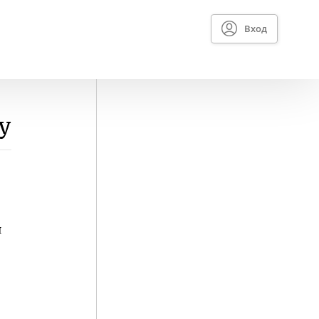
Вход
у
я