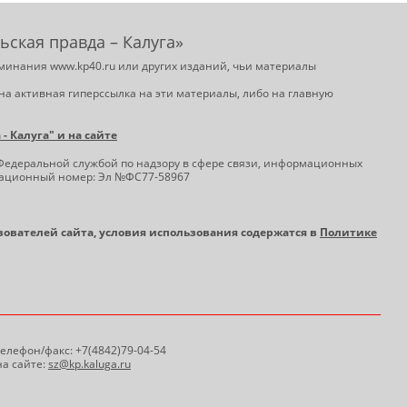
ьская правда – Калуга»
минания www.kp40.ru или других изданий, чьи материалы
на активная гиперссылка на эти материалы, либо на главную
 Калуга" и на сайте
Федеральной службой по надзору в сфере связи, информационных
трационный номер: Эл №ФС77-58967
ьзователей сайта, условия использования содержатся в
Политике
 Телефон/факс: +7(4842)79-04-54
а сайте:
sz@kp.kaluga.ru