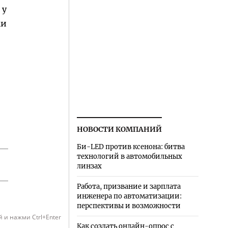
 у
ми
НОВОСТИ КОМПАНИЙ
Би-LED против ксенона: битва
технологий в автомобильных
линзах
Работа, призвание и зарплата
инженера по автоматизации:
перспективы и возможности
 и нажми Ctrl+Enter
Как создать онлайн-опрос с