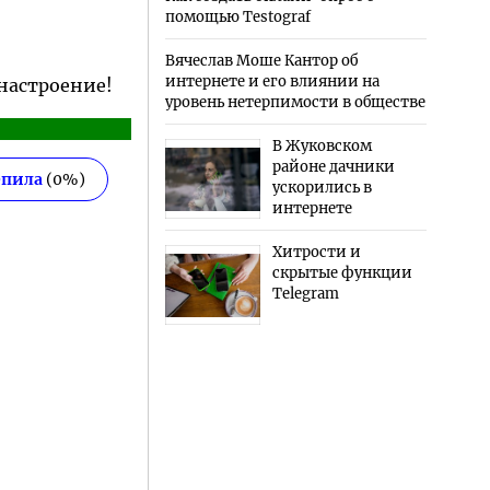
помощью Testograf
Вячеслав Моше Кантор об
интернете и его влиянии на
 настроение!
уровень нетерпимости в обществе
В Жуковском
районе дачники
епила
(
0
%)
ускорились в
интернете
Хитрости и
скрытые функции
Telegram