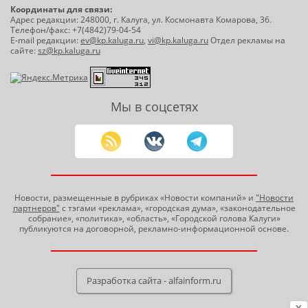
Координаты для связи:
Адрес редакции: 248000, г. Калуга, ул. Космонавта Комарова, 36.
Телефон/факс: +7(4842)79-04-54
E-mail редакции:
ev@kp.kaluga.ru
,
vi@kp.kaluga.ru
Отдел рекламы на
сайте:
sz@kp.kaluga.ru
Мы в соцсетях
Новости, размещенные в рубриках «Новости компаний» и
"Новости
партнеров"
с тэгами «реклама», «городская дума», «законодательное
собрание», «политика», «область», «Городской голова Калуги»
публикуются на договорной, рекламно-информационной основе.
Разработка сайта - alfainform.ru