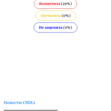
Возмутила
(
29
%)
Опечалила
(
0
%)
Не зацепила
(
0
%)
Новости СМИ2