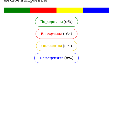
Порадовала
(
0
%)
Возмутила
(
0
%)
Опечалила
(
0
%)
Не зацепила
(
0
%)