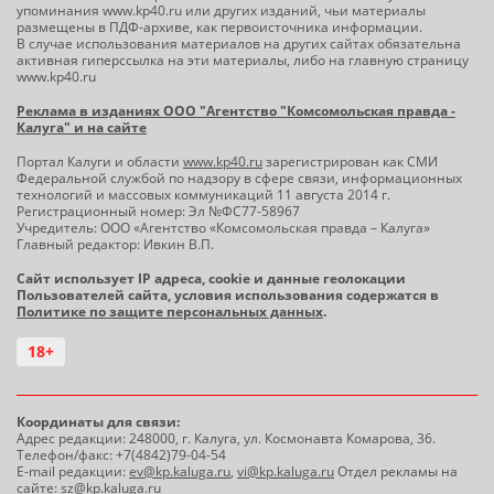
упоминания www.kp40.ru или других изданий, чьи материалы
размещены в ПДФ-архиве, как первоисточника информации.
В случае использования материалов на других сайтах обязательна
активная гиперссылка на эти материалы, либо на главную страницу
www.kp40.ru
Реклама в изданиях ООО "Агентство "Комсомольская правда -
Калуга" и на сайте
Портал Калуги и области
www.kp40.ru
зарегистрирован как СМИ
Федеральной службой по надзору в сфере связи, информационных
технологий и массовых коммуникаций 11 августа 2014 г.
Регистрационный номер: Эл №ФС77-58967
Учредитель: ООО «Агентство «Комсомольская правда – Калуга»
Главный редактор: Ивкин В.П.
Сайт использует IP адреса, cookie и данные геолокации
Пользователей сайта, условия использования содержатся в
Политике по защите персональных данных
.
18+
Координаты для связи:
Адрес редакции: 248000, г. Калуга, ул. Космонавта Комарова, 36.
Телефон/факс: +7(4842)79-04-54
E-mail редакции:
ev@kp.kaluga.ru
,
vi@kp.kaluga.ru
Отдел рекламы на
сайте:
sz@kp.kaluga.ru