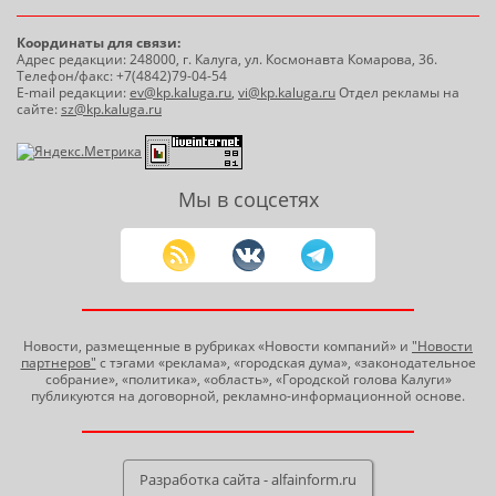
Координаты для связи:
Адрес редакции: 248000, г. Калуга, ул. Космонавта Комарова, 36.
Телефон/факс: +7(4842)79-04-54
E-mail редакции:
ev@kp.kaluga.ru
,
vi@kp.kaluga.ru
Отдел рекламы на
сайте:
sz@kp.kaluga.ru
Мы в соцсетях
Новости, размещенные в рубриках «Новости компаний» и
"Новости
партнеров"
с тэгами «реклама», «городская дума», «законодательное
собрание», «политика», «область», «Городской голова Калуги»
публикуются на договорной, рекламно-информационной основе.
Разработка сайта - alfainform.ru