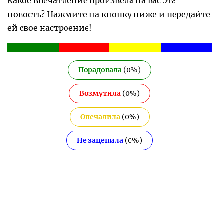
Какое впечатление произвела на вас эта
новость? Нажмите на кнопку ниже и передайте
ей свое настроение!
Порадовала
(
0
%)
Возмутила
(
0
%)
Опечалила
(
0
%)
Не зацепила
(
0
%)