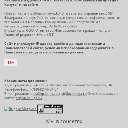
Реклама в изданиях ООО "Агентство "Комсомольская правда -
Калуга" и на сайте
Портал Калуги и области
www.kp40.ru
зарегистрирован как СМИ
Федеральной службой по надзору в сфере связи, информационных
технологий и массовых коммуникаций 11 августа 2014 г.
Регистрационный номер: Эл №ФС77-58967
Учредитель: ООО «Агентство «Комсомольская правда – Калуга»
Главный редактор: Ивкин В.П.
Сайт использует IP адреса, cookie и данные геолокации
Пользователей сайта, условия использования содержатся в
Политике по защите персональных данных
.
18+
Координаты для связи:
Адрес редакции: 248000, г. Калуга, ул. Космонавта Комарова, 36.
Телефон/факс: +7(4842)79-04-54
E-mail редакции:
ev@kp.kaluga.ru
,
vi@kp.kaluga.ru
Отдел рекламы на
сайте:
sz@kp.kaluga.ru
Мы в соцсетях