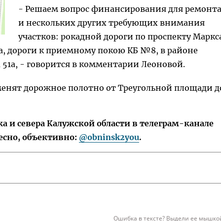
- Решаем вопрос финансирования для ремонт
и нескольких других требующих внимания
участков: рокадной дороги по проспекту Маркс
а, дороги к приемному покою КБ №8, в районе
а 51а, - говорится в комментарии Леоновой.
менят дорожное полотно от Треугольной площади д
 и севера Калужской области в телеграм-канале
есно, объективно:
@obninsk2you
.
Ошибка в тексте? Выдели ее мышкой