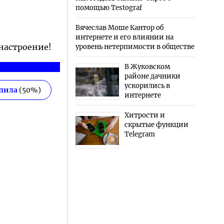
помощью Testograf
Вячеслав Моше Кантор об
интернете и его влиянии на
 настроение!
уровень нетерпимости в обществе
В Жуковском
районе дачники
ускорились в
епила
(
50
%)
интернете
Хитрости и
скрытые функции
Telegram