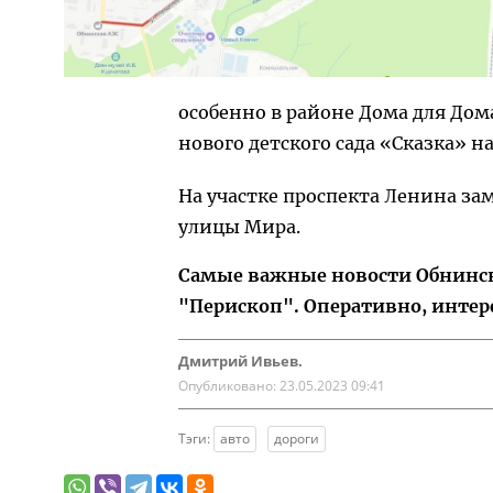
особенно в районе Дома для Дом
нового детского сада «Сказка» н
На участке проспекта Ленина за
улицы Мира.
Самые важные новости Обнинска
"Перископ". Оперативно, интер
Дмитрий Ивьев.
Опубликовано:
23.05.2023 09:41
Тэги:
авто
дороги