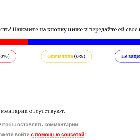
ость? Нажмите на кнопку ниже и передайте ей свое
50
%)
Опечалила
(
0
%)
Не зац
ментарии отсутствуют.
, чтобы оставлять комментарии.
ожете войти
с помощью соцсетей
: