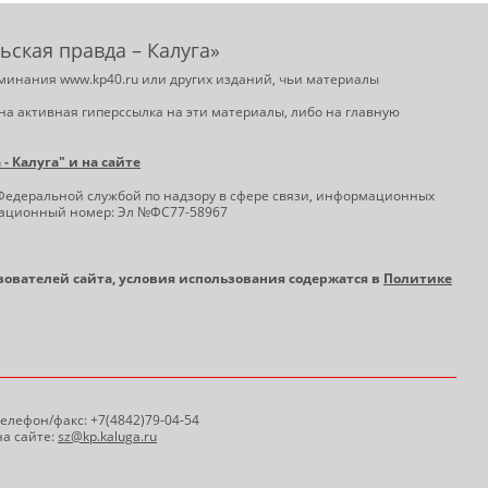
ьская правда – Калуга»
минания www.kp40.ru или других изданий, чьи материалы
на активная гиперссылка на эти материалы, либо на главную
 Калуга" и на сайте
Федеральной службой по надзору в сфере связи, информационных
трационный номер: Эл №ФС77-58967
ьзователей сайта, условия использования содержатся в
Политике
 Телефон/факс: +7(4842)79-04-54
а сайте:
sz@kp.kaluga.ru