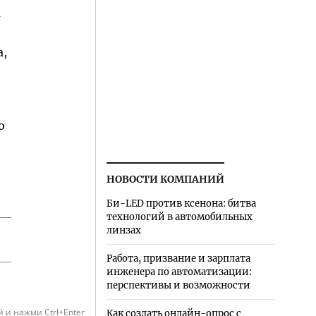
а
а,
о
НОВОСТИ КОМПАНИЙ
Би-LED против ксенона: битва
технологий в автомобильных
линзах
Работа, призвание и зарплата
инженера по автоматизации:
перспективы и возможности
 и нажми Ctrl+Enter
Как создать онлайн-опрос с