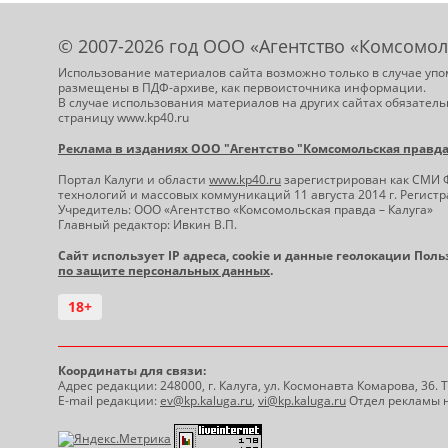
© 2007-2026 год ООО «Агентство «Комсомол
Использование материалов сайта возможно только в случае упо
размещены в ПДФ-архиве, как первоисточника информации.
В случае использования материалов на других сайтах обязатель
страницу www.kp40.ru
Реклама в изданиях ООО "Агентство "Комсомольская правда -
Портал Калуги и области
www.kp40.ru
зарегистрирован как СМИ 
технологий и массовых коммуникаций 11 августа 2014 г. Регис
Учредитель: ООО «Агентство «Комсомольская правда – Калуга»
Главный редактор: Ивкин В.П.
Сайт использует IP адреса, cookie и данные геолокации Пол
по защите персональных данных
.
18+
Координаты для связи:
Адрес редакции: 248000, г. Калуга, ул. Космонавта Комарова, 36.
E-mail редакции:
ev@kp.kaluga.ru
,
vi@kp.kaluga.ru
Отдел рекламы н