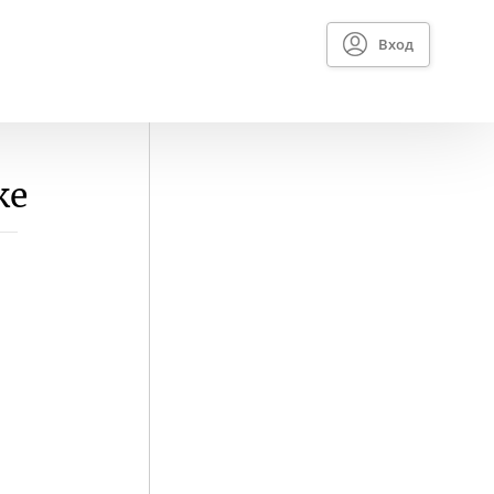
Вход
ке