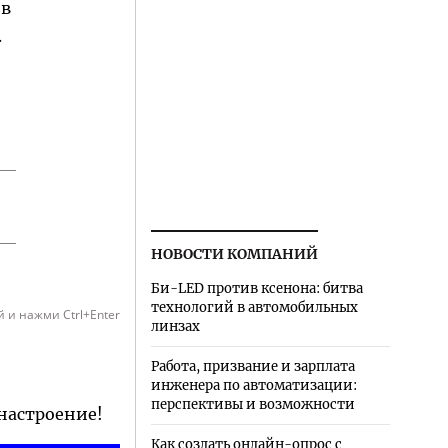
 в
.
НОВОСТИ КОМПАНИЙ
Би-LED против ксенона: битва
технологий в автомобильных
 и нажми Ctrl+Enter
линзах
Работа, призвание и зарплата
инженера по автоматизации:
перспективы и возможности
 настроение!
Как создать онлайн-опрос с