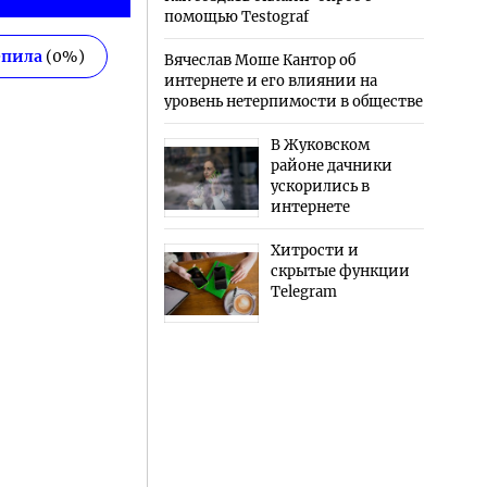
помощью Testograf
епила
(
0
%)
Вячеслав Моше Кантор об
интернете и его влиянии на
уровень нетерпимости в обществе
В Жуковском
районе дачники
ускорились в
интернете
Хитрости и
скрытые функции
Telegram