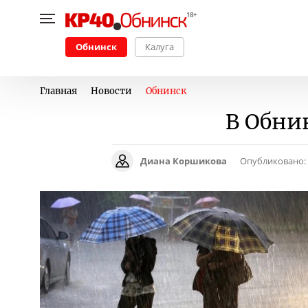
Обнинск
Калуга
Главная
Новости
Обнинск
В Обни
Диана Коршикова
Опубликовано: