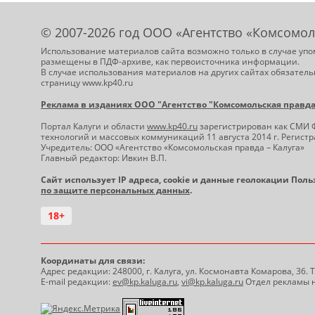
© 2007-2026 год ООО «Агентство «Комсомол
Использование материалов сайта возможно только в случае упо
размещены в ПДФ-архиве, как первоисточника информации.
В случае использования материалов на других сайтах обязатель
страницу www.kp40.ru
Реклама в изданиях ООО "Агентство "Комсомольская правда -
Портал Калуги и области
www.kp40.ru
зарегистрирован как СМИ 
технологий и массовых коммуникаций 11 августа 2014 г. Регис
Учредитель: ООО «Агентство «Комсомольская правда – Калуга»
Главный редактор: Ивкин В.П.
Сайт использует IP адреса, cookie и данные геолокации Пол
по защите персональных данных
.
18+
Координаты для связи:
Адрес редакции: 248000, г. Калуга, ул. Космонавта Комарова, 36.
E-mail редакции:
ev@kp.kaluga.ru
,
vi@kp.kaluga.ru
Отдел рекламы н