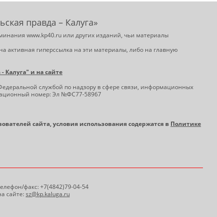
ьская правда – Калуга»
минания www.kp40.ru или других изданий, чьи материалы
на активная гиперссылка на эти материалы, либо на главную
 Калуга" и на сайте
Федеральной службой по надзору в сфере связи, информационных
трационный номер: Эл №ФС77-58967
ьзователей сайта, условия использования содержатся в
Политике
 Телефон/факс: +7(4842)79-04-54
а сайте:
sz@kp.kaluga.ru