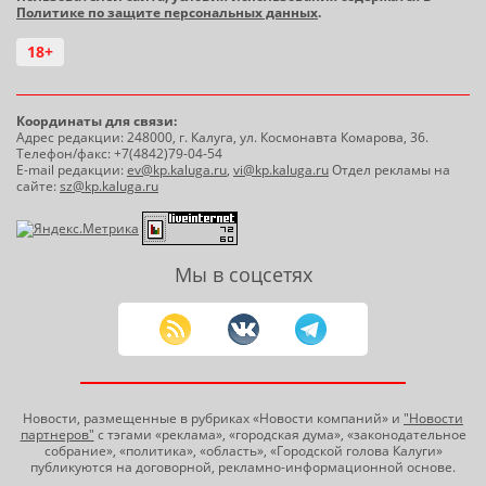
Политике по защите персональных данных
.
18+
Координаты для связи:
Адрес редакции: 248000, г. Калуга, ул. Космонавта Комарова, 36.
Телефон/факс: +7(4842)79-04-54
E-mail редакции:
ev@kp.kaluga.ru
,
vi@kp.kaluga.ru
Отдел рекламы на
сайте:
sz@kp.kaluga.ru
Мы в соцсетях
Новости, размещенные в рубриках «Новости компаний» и
"Новости
партнеров"
с тэгами «реклама», «городская дума», «законодательное
собрание», «политика», «область», «Городской голова Калуги»
публикуются на договорной, рекламно-информационной основе.