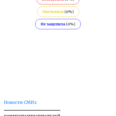
Опечалила
(
0
%)
Не зацепила
(
0
%)
Новости СМИ2