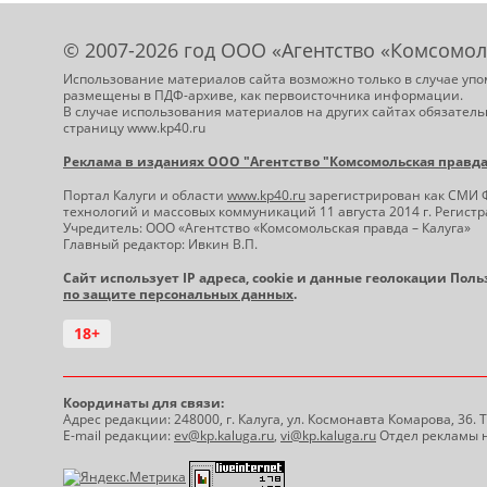
© 2007-2026 год ООО «Агентство «Комсомол
Использование материалов сайта возможно только в случае упо
размещены в ПДФ-архиве, как первоисточника информации.
В случае использования материалов на других сайтах обязатель
страницу www.kp40.ru
Реклама в изданиях ООО "Агентство "Комсомольская правда -
Портал Калуги и области
www.kp40.ru
зарегистрирован как СМИ 
технологий и массовых коммуникаций 11 августа 2014 г. Регис
Учредитель: ООО «Агентство «Комсомольская правда – Калуга»
Главный редактор: Ивкин В.П.
Сайт использует IP адреса, cookie и данные геолокации Пол
по защите персональных данных
.
18+
Координаты для связи:
Адрес редакции: 248000, г. Калуга, ул. Космонавта Комарова, 36.
E-mail редакции:
ev@kp.kaluga.ru
,
vi@kp.kaluga.ru
Отдел рекламы н