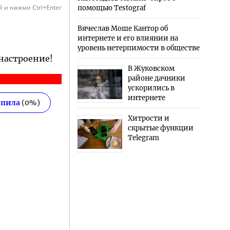
 и нажми Ctrl+Enter
помощью Testograf
Вячеслав Моше Кантор об
интернете и его влиянии на
уровень нетерпимости в обществе
 настроение!
В Жуковском
районе дачники
ускорились в
интернете
епила
(
0
%)
Хитрости и
скрытые функции
Telegram