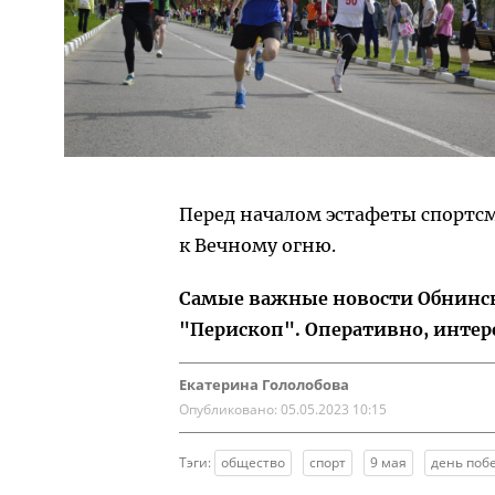
Перед началом эстафеты спортс
к Вечному огню.
Самые важные новости Обнинска
"Перископ". Оперативно, интер
Екатерина Гололобова
Опубликовано:
05.05.2023 10:15
Тэги:
общество
спорт
9 мая
день поб