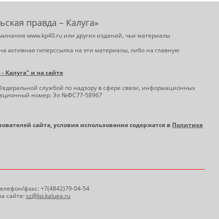
ьская правда – Калуга»
минания www.kp40.ru или других изданий, чьи материалы
на активная гиперссылка на эти материалы, либо на главную
 Калуга" и на сайте
Федеральной службой по надзору в сфере связи, информационных
трационный номер: Эл №ФС77-58967
ьзователей сайта, условия использования содержатся в
Политике
 Телефон/факс: +7(4842)79-04-54
а сайте:
sz@kp.kaluga.ru