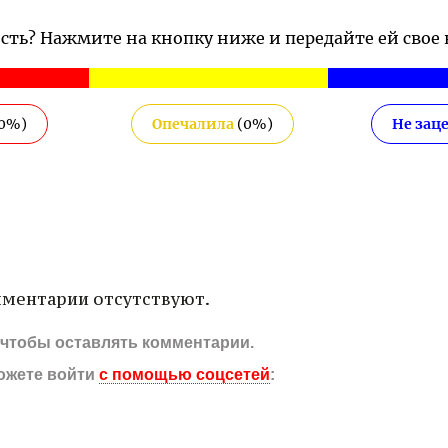
ость? Нажмите на кнопку ниже и передайте ей свое
0
%)
Опечалила
(
0
%)
Не зац
ментарии отсутствуют.
, чтобы оставлять комментарии.
ожете войти
с помощью соцсетей
: