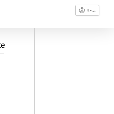
Вход
ке