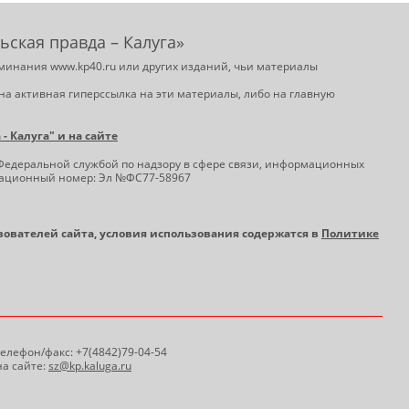
ьская правда – Калуга»
минания www.kp40.ru или других изданий, чьи материалы
на активная гиперссылка на эти материалы, либо на главную
 Калуга" и на сайте
Федеральной службой по надзору в сфере связи, информационных
трационный номер: Эл №ФС77-58967
ьзователей сайта, условия использования содержатся в
Политике
 Телефон/факс: +7(4842)79-04-54
а сайте:
sz@kp.kaluga.ru