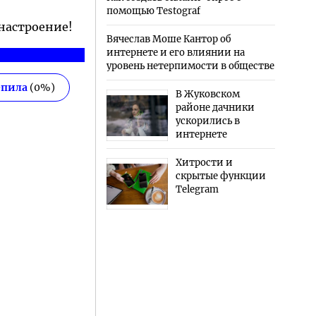
помощью Testograf
 настроение!
Вячеслав Моше Кантор об
интернете и его влиянии на
уровень нетерпимости в обществе
епила
(
0
%)
В Жуковском
районе дачники
ускорились в
интернете
Хитрости и
скрытые функции
Telegram