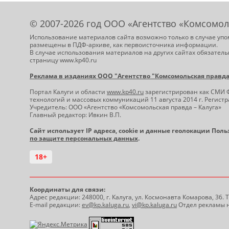
© 2007-2026 год ООО «Агентство «Комсомол
Использование материалов сайта возможно только в случае упо
размещены в ПДФ-архиве, как первоисточника информации.
В случае использования материалов на других сайтах обязатель
страницу www.kp40.ru
Реклама в изданиях ООО "Агентство "Комсомольская правда -
Портал Калуги и области
www.kp40.ru
зарегистрирован как СМИ 
технологий и массовых коммуникаций 11 августа 2014 г. Регис
Учредитель: ООО «Агентство «Комсомольская правда – Калуга»
Главный редактор: Ивкин В.П.
Сайт использует IP адреса, cookie и данные геолокации Пол
по защите персональных данных
.
18+
Координаты для связи:
Адрес редакции: 248000, г. Калуга, ул. Космонавта Комарова, 36.
E-mail редакции:
ev@kp.kaluga.ru
,
vi@kp.kaluga.ru
Отдел рекламы н