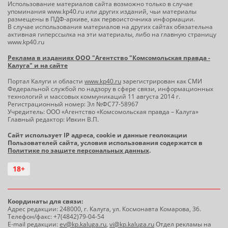
Использование материалов сайта возможно только в случае
упоминания www.kp40.ru или других изданий, чьи материалы
размещены в ПДФ-архиве, как первоисточника информации.
В случае использования материалов на других сайтах обязательна
активная гиперссылка на эти материалы, либо на главную страницу
www.kp40.ru
Реклама в изданиях ООО "Агентство "Комсомольская правда -
Калуга" и на сайте
Портал Калуги и области
www.kp40.ru
зарегистрирован как СМИ
Федеральной службой по надзору в сфере связи, информационных
технологий и массовых коммуникаций 11 августа 2014 г.
Регистрационный номер: Эл №ФС77-58967
Учредитель: ООО «Агентство «Комсомольская правда – Калуга»
Главный редактор: Ивкин В.П.
Сайт использует IP адреса, cookie и данные геолокации
Пользователей сайта, условия использования содержатся в
Политике по защите персональных данных
.
18+
Координаты для связи:
Адрес редакции: 248000, г. Калуга, ул. Космонавта Комарова, 36.
Телефон/факс: +7(4842)79-04-54
E-mail редакции:
ev@kp.kaluga.ru
,
vi@kp.kaluga.ru
Отдел рекламы на