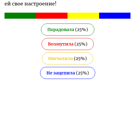
ей свое настроение!
Порадовала
(
25
%)
Возмутила
(
25
%)
Опечалила
(
25
%)
Не зацепила
(
25
%)