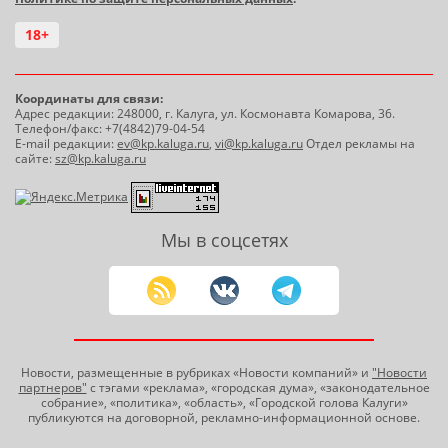
18+
Координаты для связи:
Адрес редакции: 248000, г. Калуга, ул. Космонавта Комарова, 36.
Телефон/факс: +7(4842)79-04-54
E-mail редакции:
ev@kp.kaluga.ru
,
vi@kp.kaluga.ru
Отдел рекламы на
сайте:
sz@kp.kaluga.ru
Мы в соцсетях
Новости, размещенные в рубриках «Новости компаний» и
"Новости
партнеров"
с тэгами «реклама», «городская дума», «законодательное
собрание», «политика», «область», «Городской голова Калуги»
публикуются на договорной, рекламно-информационной основе.