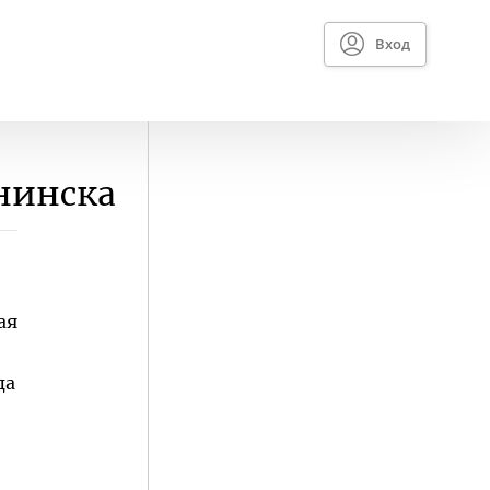
Вход
нинска
ая
да