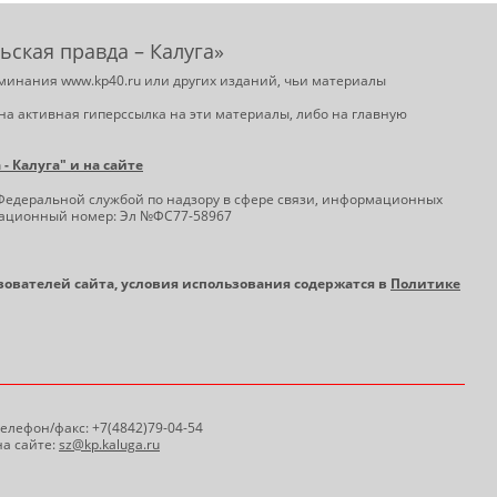
ьская правда – Калуга»
минания www.kp40.ru или других изданий, чьи материалы
на активная гиперссылка на эти материалы, либо на главную
 Калуга" и на сайте
Федеральной службой по надзору в сфере связи, информационных
трационный номер: Эл №ФС77-58967
ьзователей сайта, условия использования содержатся в
Политике
 Телефон/факс: +7(4842)79-04-54
а сайте:
sz@kp.kaluga.ru