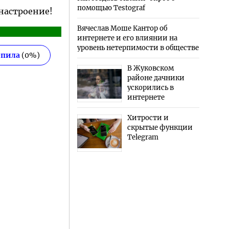
помощью Testograf
 настроение!
Вячеслав Моше Кантор об
интернете и его влиянии на
уровень нетерпимости в обществе
епила
(
0
%)
В Жуковском
районе дачники
ускорились в
интернете
Хитрости и
скрытые функции
Telegram