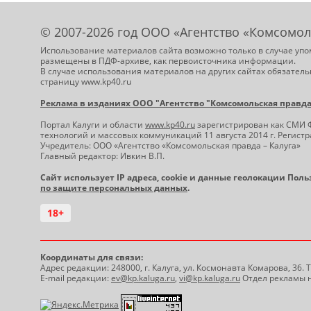
© 2007-2026 год ООО «Агентство «Комсомол
Использование материалов сайта возможно только в случае упо
размещены в ПДФ-архиве, как первоисточника информации.
В случае использования материалов на других сайтах обязатель
страницу www.kp40.ru
Реклама в изданиях ООО "Агентство "Комсомольская правда -
Портал Калуги и области
www.kp40.ru
зарегистрирован как СМИ 
технологий и массовых коммуникаций 11 августа 2014 г. Регис
Учредитель: ООО «Агентство «Комсомольская правда – Калуга»
Главный редактор: Ивкин В.П.
Сайт использует IP адреса, cookie и данные геолокации Пол
по защите персональных данных
.
18+
Координаты для связи:
Адрес редакции: 248000, г. Калуга, ул. Космонавта Комарова, 36.
E-mail редакции:
ev@kp.kaluga.ru
,
vi@kp.kaluga.ru
Отдел рекламы н