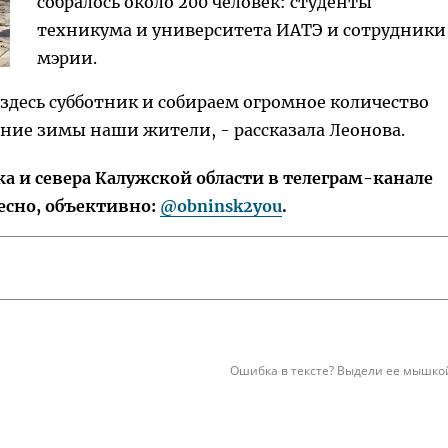
собралось около 200 человек: студенты
техникума и университета ИАТЭ и сотрудники
мэрии.
здесь субботник и собираем огромное количество
ение зимы наши жители, - рассказала Леонова.
 и севера Калужской области в телеграм-канале
есно, объективно:
@obninsk2you
.
Ошибка в тексте? Выдели ее мышкой