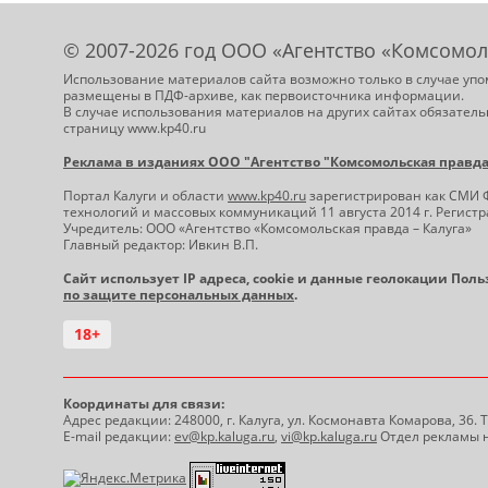
© 2007-2026 год ООО «Агентство «Комсомол
Использование материалов сайта возможно только в случае упо
размещены в ПДФ-архиве, как первоисточника информации.
В случае использования материалов на других сайтах обязатель
страницу www.kp40.ru
Реклама в изданиях ООО "Агентство "Комсомольская правда -
Портал Калуги и области
www.kp40.ru
зарегистрирован как СМИ 
технологий и массовых коммуникаций 11 августа 2014 г. Регис
Учредитель: ООО «Агентство «Комсомольская правда – Калуга»
Главный редактор: Ивкин В.П.
Сайт использует IP адреса, cookie и данные геолокации Пол
по защите персональных данных
.
18+
Координаты для связи:
Адрес редакции: 248000, г. Калуга, ул. Космонавта Комарова, 36.
E-mail редакции:
ev@kp.kaluga.ru
,
vi@kp.kaluga.ru
Отдел рекламы н