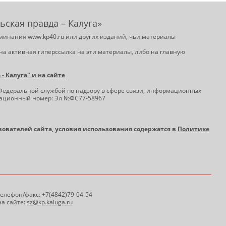
ьская правда – Калуга»
минания www.kp40.ru или других изданий, чьи материалы
на активная гиперссылка на эти материалы, либо на главную
 Калуга" и на сайте
Федеральной службой по надзору в сфере связи, информационных
трационный номер: Эл №ФС77-58967
ьзователей сайта, условия использования содержатся в
Политике
 Телефон/факс: +7(4842)79-04-54
а сайте:
sz@kp.kaluga.ru