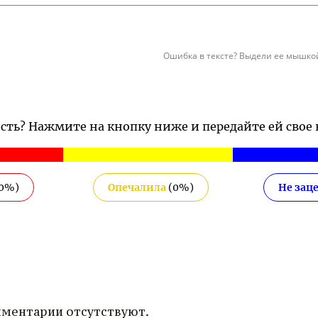
Ошибка в тексте? Выдели ее мышкой
ость? Нажмите на кнопку ниже и передайте ей свое
0
%)
Опечалила
(
0
%)
Не зац
ментарии отсутствуют.