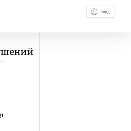
Вход
рушений
31