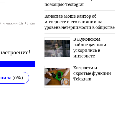
помощью Testograf
Вячеслав Моше Кантор об
интернете и его влиянии на
 и нажми Ctrl+Enter
уровень нетерпимости в обществе
В Жуковском
районе дачники
ускорились в
 настроение!
интернете
Хитрости и
скрытые функции
епила
(
0
%)
Telegram