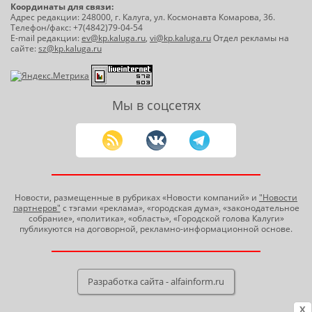
Координаты для связи:
Адрес редакции: 248000, г. Калуга, ул. Космонавта Комарова, 36.
Телефон/факс: +7(4842)79-04-54
E-mail редакции:
ev@kp.kaluga.ru
,
vi@kp.kaluga.ru
Отдел рекламы на
сайте:
sz@kp.kaluga.ru
Мы в соцсетях
Новости, размещенные в рубриках «Новости компаний» и
"Новости
партнеров"
с тэгами «реклама», «городская дума», «законодательное
собрание», «политика», «область», «Городской голова Калуги»
публикуются на договорной, рекламно-информационной основе.
Разработка сайта - alfainform.ru
X