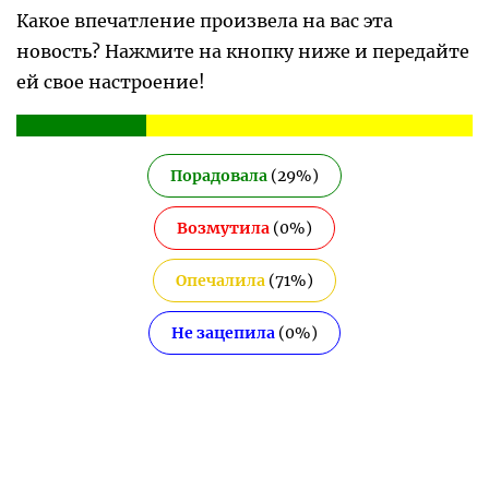
Какое впечатление произвела на вас эта
новость? Нажмите на кнопку ниже и передайте
ей свое настроение!
Порадовала
(
29
%)
Возмутила
(
0
%)
Опечалила
(
71
%)
Не зацепила
(
0
%)