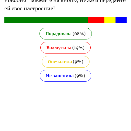
новость? Нажмите на кнопку ниже и передайте
ей свое настроение!
Порадовала
(
68
%)
Возмутила
(
14
%)
Опечалила
(
9
%)
Не зацепила
(
9
%)