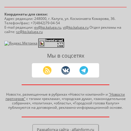
Координаты для связи:
Адрес редакции: 248000, г. Калуга, ул. Космонавта Комарова, 36.
Телефон/факс: +7(4842)79-04-54
E-mail редакции:
ev@kp.kaluga.ru
,
vi@kp.kaluga.ru
Отдел рекламы на
сайте:
sz@kp.kaluga.ru
Мы в соцсетях
Новости, размещенные в рубриках «Новости компаний» и
"Новости
партнеров"
с тэгами «реклама», «городская дума», «законодательное
собрание», «политика», «область», «Городской голова Калуги»
публикуются на договорной, рекламно-информационной основе.
Разработка сайта - alfainform.ru