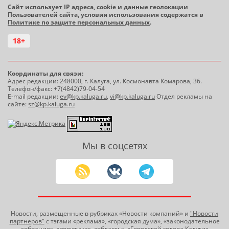
Сайт использует IP адреса, cookie и данные геолокации
Пользователей сайта, условия использования содержатся в
Политике по защите персональных данных
.
18+
Координаты для связи:
Адрес редакции: 248000, г. Калуга, ул. Космонавта Комарова, 36.
Телефон/факс: +7(4842)79-04-54
E-mail редакции:
ev@kp.kaluga.ru
,
vi@kp.kaluga.ru
Отдел рекламы на
сайте:
sz@kp.kaluga.ru
Мы в соцсетях
Новости, размещенные в рубриках «Новости компаний» и
"Новости
партнеров"
с тэгами «реклама», «городская дума», «законодательное
собрание», «политика», «область», «Городской голова Калуги»