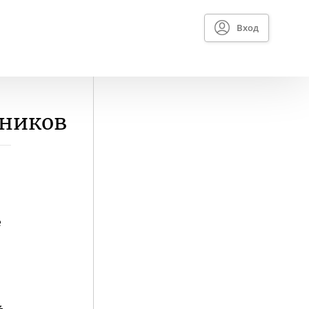
Вход
тников
е