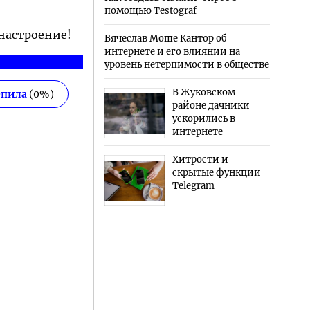
помощью Testograf
 настроение!
Вячеслав Моше Кантор об
интернете и его влиянии на
уровень нетерпимости в обществе
В Жуковском
епила
(
0
%)
районе дачники
ускорились в
интернете
Хитрости и
скрытые функции
Telegram