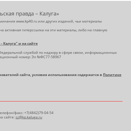
ьская правда – Калуга»
минания www.kp40.ru или других изданий, чьи материалы
на активная гиперссылка на эти материалы, либо на главную
 Калуга" и на сайте
Федеральной службой по надзору в сфере связи, информационных
трационный номер: Эл №ФС77-58967
ьзователей сайта, условия использования содержатся в
Политике
 Телефон/факс: +7(4842)79-04-54
а сайте:
sz@kp.kaluga.ru