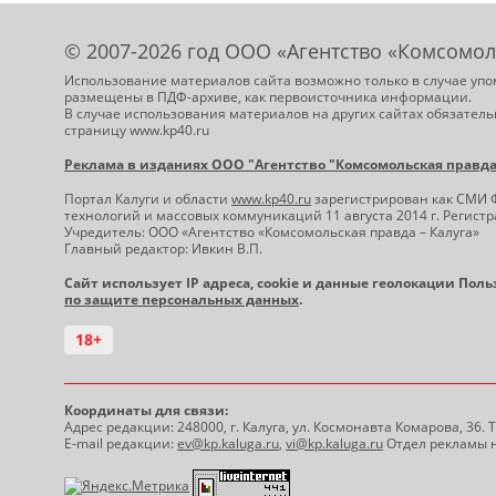
© 2007-2026 год ООО «Агентство «Комсомол
Использование материалов сайта возможно только в случае упо
размещены в ПДФ-архиве, как первоисточника информации.
В случае использования материалов на других сайтах обязатель
страницу www.kp40.ru
Реклама в изданиях ООО "Агентство "Комсомольская правда -
Портал Калуги и области
www.kp40.ru
зарегистрирован как СМИ 
технологий и массовых коммуникаций 11 августа 2014 г. Регис
Учредитель: ООО «Агентство «Комсомольская правда – Калуга»
Главный редактор: Ивкин В.П.
Сайт использует IP адреса, cookie и данные геолокации Пол
по защите персональных данных
.
18+
Координаты для связи:
Адрес редакции: 248000, г. Калуга, ул. Космонавта Комарова, 36.
E-mail редакции:
ev@kp.kaluga.ru
,
vi@kp.kaluga.ru
Отдел рекламы н