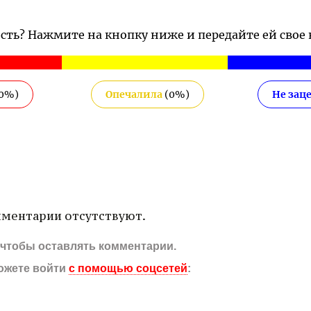
ость? Нажмите на кнопку ниже и передайте ей свое
0
%)
Опечалила
(
0
%)
Не зац
ментарии отсутствуют.
, чтобы оставлять комментарии.
ожете войти
с помощью соцсетей
: