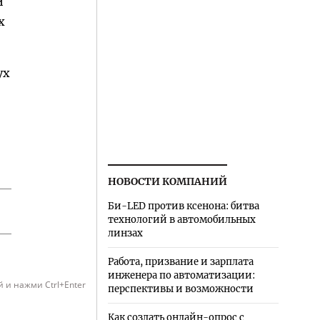
й
х
ух
НОВОСТИ КОМПАНИЙ
Би-LED против ксенона: битва
технологий в автомобильных
линзах
Работа, призвание и зарплата
инженера по автоматизации:
 и нажми Ctrl+Enter
перспективы и возможности
Как создать онлайн-опрос с