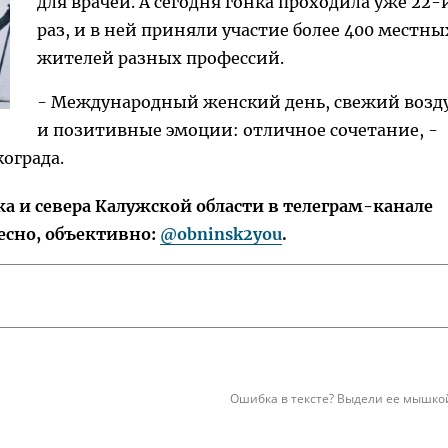
для врачей. А сегодня гонка проходила уже 22-
раз, и в ней приняли участие более 400 местны
жителей разных профессий.
- Международный женский день, свежий возд
и позитивные эмоции: отличное сочетание, -
ограда.
 и севера Калужской области в телеграм-канале
есно, объективно:
@obninsk2you
.
Ошибка в тексте? Выдели ее мышкой