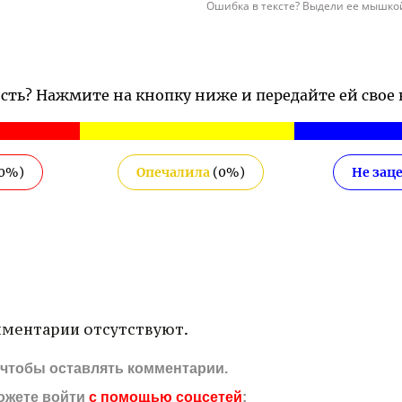
Ошибка в тексте? Выдели ее мышкой
ость? Нажмите на кнопку ниже и передайте ей свое
0
%)
Опечалила
(
0
%)
Не зац
ментарии отсутствуют.
, чтобы оставлять комментарии.
ожете войти
с помощью соцсетей
: