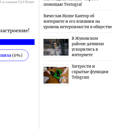
 и нажми Ctrl+Enter
помощью Testograf
Вячеслав Моше Кантор об
интернете и его влиянии на
уровень нетерпимости в обществе
 настроение!
В Жуковском
районе дачники
ускорились в
интернете
епила
(
0
%)
Хитрости и
скрытые функции
Telegram