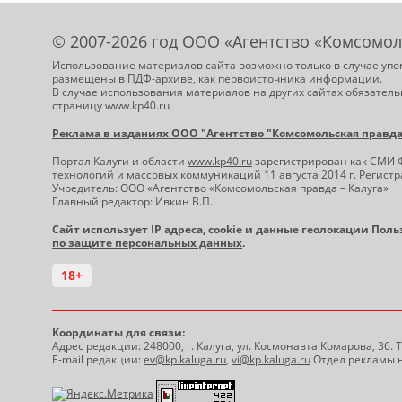
© 2007-2026 год ООО «Агентство «Комсомол
Использование материалов сайта возможно только в случае упо
размещены в ПДФ-архиве, как первоисточника информации.
В случае использования материалов на других сайтах обязатель
страницу www.kp40.ru
Реклама в изданиях ООО "Агентство "Комсомольская правда -
Портал Калуги и области
www.kp40.ru
зарегистрирован как СМИ 
технологий и массовых коммуникаций 11 августа 2014 г. Регис
Учредитель: ООО «Агентство «Комсомольская правда – Калуга»
Главный редактор: Ивкин В.П.
Сайт использует IP адреса, cookie и данные геолокации Пол
по защите персональных данных
.
18+
Координаты для связи:
Адрес редакции: 248000, г. Калуга, ул. Космонавта Комарова, 36.
E-mail редакции:
ev@kp.kaluga.ru
,
vi@kp.kaluga.ru
Отдел рекламы н