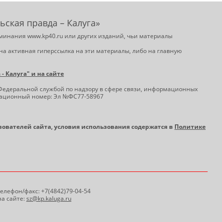
ьская правда – Калуга»
минания www.kp40.ru или других изданий, чьи материалы
на активная гиперссылка на эти материалы, либо на главную
 Калуга" и на сайте
Федеральной службой по надзору в сфере связи, информационных
трационный номер: Эл №ФС77-58967
ьзователей сайта, условия использования содержатся в
Политике
 Телефон/факс: +7(4842)79-04-54
а сайте:
sz@kp.kaluga.ru