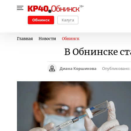
Обнинск
Калуга
Главная
Новости
Обнинск
В Обнинске с
Диана Коршикова
Опубликовано: