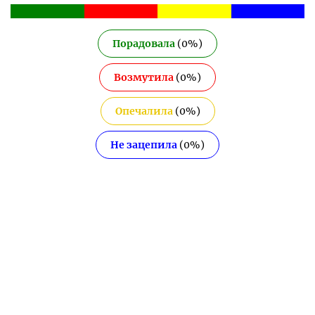
Порадовала
(
0
%)
Возмутила
(
0
%)
Опечалила
(
0
%)
Не зацепила
(
0
%)