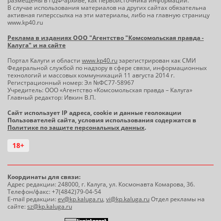
размещены в ПДФ-архиве, как первоисточника информации.
В случае использования материалов на других сайтах обязательна
активная гиперссылка на эти материалы, либо на главную страницу
www.kp40.ru
Реклама в изданиях ООО "Агентство "Комсомольская правда -
Калуга" и на сайте
Портал Калуги и области
www.kp40.ru
зарегистрирован как СМИ
Федеральной службой по надзору в сфере связи, информационных
технологий и массовых коммуникаций 11 августа 2014 г.
Регистрационный номер: Эл №ФС77-58967
Учредитель: ООО «Агентство «Комсомольская правда – Калуга»
Главный редактор: Ивкин В.П.
Сайт использует IP адреса, cookie и данные геолокации
Пользователей сайта, условия использования содержатся в
Политике по защите персональных данных
.
18+
Координаты для связи:
Адрес редакции: 248000, г. Калуга, ул. Космонавта Комарова, 36.
Телефон/факс: +7(4842)79-04-54
E-mail редакции:
ev@kp.kaluga.ru
,
vi@kp.kaluga.ru
Отдел рекламы на
сайте:
sz@kp.kaluga.ru