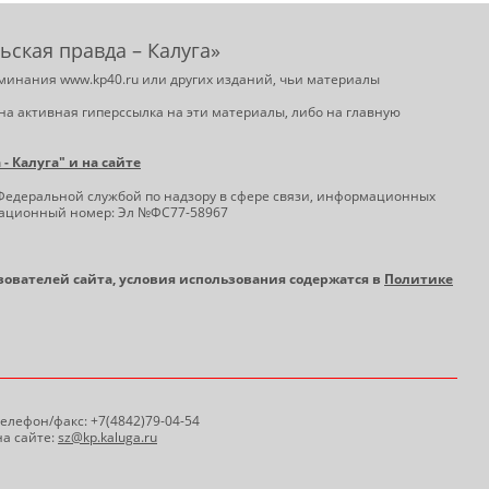
ьская правда – Калуга»
минания www.kp40.ru или других изданий, чьи материалы
на активная гиперссылка на эти материалы, либо на главную
 Калуга" и на сайте
Федеральной службой по надзору в сфере связи, информационных
трационный номер: Эл №ФС77-58967
ьзователей сайта, условия использования содержатся в
Политике
 Телефон/факс: +7(4842)79-04-54
а сайте:
sz@kp.kaluga.ru