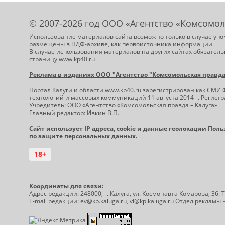
© 2007-2026 год ООО «Агентство «Комсомол
Использование материалов сайта возможно только в случае упо
размещены в ПДФ-архиве, как первоисточника информации.
В случае использования материалов на других сайтах обязатель
страницу www.kp40.ru
Реклама в изданиях ООО "Агентство "Комсомольская правда -
Портал Калуги и области
www.kp40.ru
зарегистрирован как СМИ 
технологий и массовых коммуникаций 11 августа 2014 г. Регис
Учредитель: ООО «Агентство «Комсомольская правда – Калуга»
Главный редактор: Ивкин В.П.
Сайт использует IP адреса, cookie и данные геолокации Пол
по защите персональных данных
.
18+
Координаты для связи:
Адрес редакции: 248000, г. Калуга, ул. Космонавта Комарова, 36.
E-mail редакции:
ev@kp.kaluga.ru
,
vi@kp.kaluga.ru
Отдел рекламы н