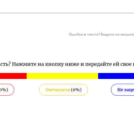
Ошибка в тексте? Выдели ее мышкой
ость? Нажмите на кнопку ниже и передайте ей свое
0
%)
Опечалила
(
0
%)
Не зац