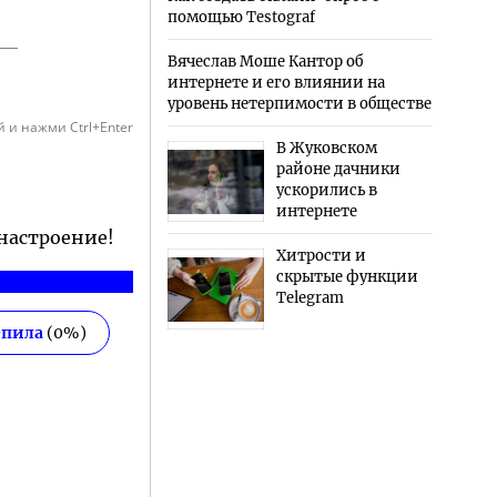
помощью Testograf
Вячеслав Моше Кантор об
интернете и его влиянии на
уровень нетерпимости в обществе
 и нажми Ctrl+Enter
В Жуковском
районе дачники
ускорились в
интернете
 настроение!
Хитрости и
скрытые функции
Telegram
епила
(
0
%)