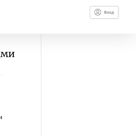
Вход
ами
и