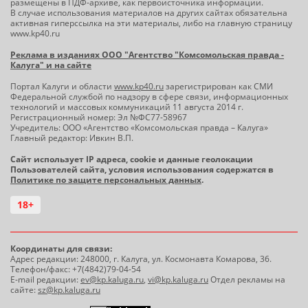
размещены в ПДФ-архиве, как первоисточника информации.
В случае использования материалов на других сайтах обязательна
активная гиперссылка на эти материалы, либо на главную страницу
www.kp40.ru
Реклама в изданиях ООО "Агентство "Комсомольская правда -
Калуга" и на сайте
Портал Калуги и области
www.kp40.ru
зарегистрирован как СМИ
Федеральной службой по надзору в сфере связи, информационных
технологий и массовых коммуникаций 11 августа 2014 г.
Регистрационный номер: Эл №ФС77-58967
Учредитель: ООО «Агентство «Комсомольская правда – Калуга»
Главный редактор: Ивкин В.П.
Сайт использует IP адреса, cookie и данные геолокации
Пользователей сайта, условия использования содержатся в
Политике по защите персональных данных
.
18+
Координаты для связи:
Адрес редакции: 248000, г. Калуга, ул. Космонавта Комарова, 36.
Телефон/факс: +7(4842)79-04-54
E-mail редакции:
ev@kp.kaluga.ru
,
vi@kp.kaluga.ru
Отдел рекламы на
сайте:
sz@kp.kaluga.ru