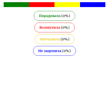
Порадовала
(
0
%)
Возмутила
(
0
%)
Опечалила
(
0
%)
Не зацепила
(
0
%)