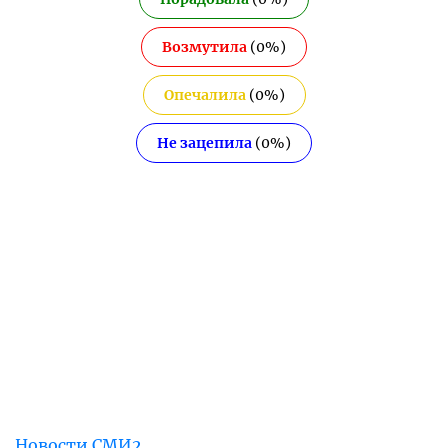
Возмутила
(
0
%)
Опечалила
(
0
%)
Не зацепила
(
0
%)
Новости СМИ2