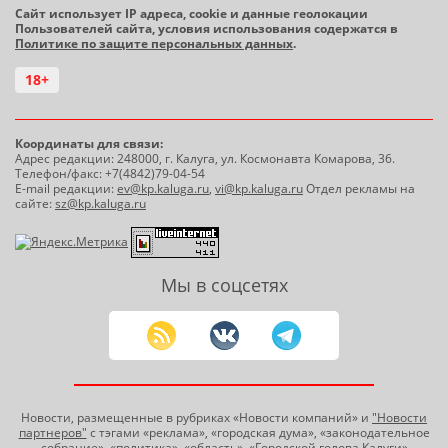
Сайт использует IP адреса, cookie и данные геолокации
Пользователей сайта, условия использования содержатся в
Политике по защите персональных данных
.
18+
Координаты для связи:
Адрес редакции: 248000, г. Калуга, ул. Космонавта Комарова, 36.
Телефон/факс: +7(4842)79-04-54
E-mail редакции:
ev@kp.kaluga.ru
,
vi@kp.kaluga.ru
Отдел рекламы на
сайте:
sz@kp.kaluga.ru
Мы в соцсетях
Новости, размещенные в рубриках «Новости компаний» и
"Новости
партнеров"
с тэгами «реклама», «городская дума», «законодательное
собрание», «политика», «область», «Городской голова Калуги»