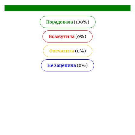
Порадовала
(
100
%)
Возмутила
(
0
%)
Опечалила
(
0
%)
Не зацепила
(
0
%)