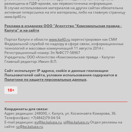
размещены в ПДФ-архиве, как первоисточника информации.
В случае использования материалов на других сайтах обязательна
активная гиперссылка на эти материалы, либо на главную страницу
www.kp40.ru
Реклама в изданиях ООО "Агентство "Комсомольская правда -
Калуга" и на сайте
Портал Калуги и области
www.kp40.ru
зарегистрирован как СМИ
Федеральной службой по надзору в сфере связи, информационных
технологий и массовых коммуникаций 11 августа 2014 г.
Регистрационный номер: Эл №ФС77-58967
Учредитель: ООО «Агентство «Комсомольская правда – Калуга»
Главный редактор: Ивкин В.П.
Сайт использует IP адреса, cookie и данные геолокации
Пользователей сайта, условия использования содержатся в
Политике по защите персональных данных
.
18+
Координаты для связи:
Адрес редакции: 248000, г. Калуга, ул. Космонавта Комарова, 36.
Телефон/факс: +7(4842)79-04-54
E-mail редакции:
ev@kp.kaluga.ru
,
vi@kp.kaluga.ru
Отдел рекламы на
сайте:
sz@kp.kaluga.ru