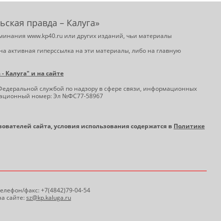
ьская правда – Калуга»
минания www.kp40.ru или других изданий, чьи материалы
на активная гиперссылка на эти материалы, либо на главную
 Калуга" и на сайте
Федеральной службой по надзору в сфере связи, информационных
трационный номер: Эл №ФС77-58967
ьзователей сайта, условия использования содержатся в
Политике
 Телефон/факс: +7(4842)79-04-54
а сайте:
sz@kp.kaluga.ru