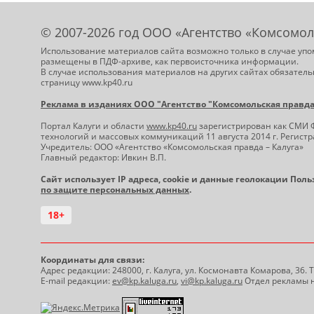
© 2007-2026 год ООО «Агентство «Комсомол
Использование материалов сайта возможно только в случае упо
размещены в ПДФ-архиве, как первоисточника информации.
В случае использования материалов на других сайтах обязатель
страницу www.kp40.ru
Реклама в изданиях ООО "Агентство "Комсомольская правда -
Портал Калуги и области
www.kp40.ru
зарегистрирован как СМИ 
технологий и массовых коммуникаций 11 августа 2014 г. Регис
Учредитель: ООО «Агентство «Комсомольская правда – Калуга»
Главный редактор: Ивкин В.П.
Сайт использует IP адреса, cookie и данные геолокации Пол
по защите персональных данных
.
18+
Координаты для связи:
Адрес редакции: 248000, г. Калуга, ул. Космонавта Комарова, 36.
E-mail редакции:
ev@kp.kaluga.ru
,
vi@kp.kaluga.ru
Отдел рекламы н