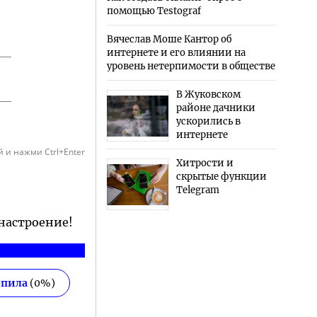
помощью Testograf
Вячеслав Моше Кантор об
интернете и его влиянии на
уровень нетерпимости в обществе
В Жуковском
районе дачники
ускорились в
интернете
 и нажми Ctrl+Enter
Хитрости и
скрытые функции
Telegram
 настроение!
епила
(
0
%)