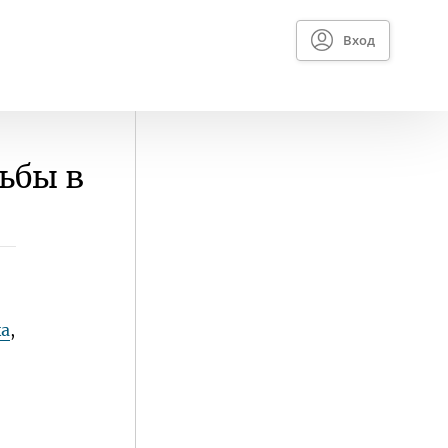
Вход
ьбы в
ка
,