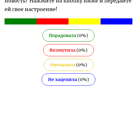
новость? Нажмите на кнопку ниже и передайте
ей свое настроение!
Порадовала
(
0
%)
Возмутила
(
0
%)
Опечалила
(
0
%)
Не зацепила
(
0
%)