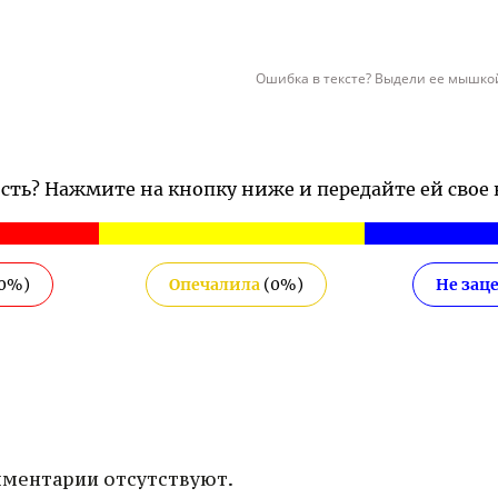
Ошибка в тексте? Выдели ее мышкой
ость? Нажмите на кнопку ниже и передайте ей свое
0
%)
Опечалила
(
0
%)
Не зац
ментарии отсутствуют.