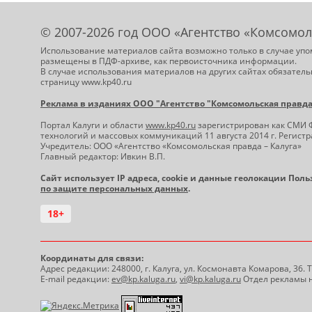
© 2007-2026 год ООО «Агентство «Комсомол
Использование материалов сайта возможно только в случае упо
размещены в ПДФ-архиве, как первоисточника информации.
В случае использования материалов на других сайтах обязатель
страницу www.kp40.ru
Реклама в изданиях ООО "Агентство "Комсомольская правда -
Портал Калуги и области
www.kp40.ru
зарегистрирован как СМИ 
технологий и массовых коммуникаций 11 августа 2014 г. Регис
Учредитель: ООО «Агентство «Комсомольская правда – Калуга»
Главный редактор: Ивкин В.П.
Сайт использует IP адреса, cookie и данные геолокации Пол
по защите персональных данных
.
18+
Координаты для связи:
Адрес редакции: 248000, г. Калуга, ул. Космонавта Комарова, 36.
E-mail редакции:
ev@kp.kaluga.ru
,
vi@kp.kaluga.ru
Отдел рекламы н