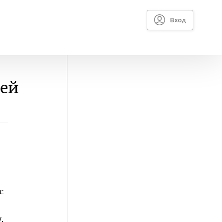
Вход
оей
с
у.