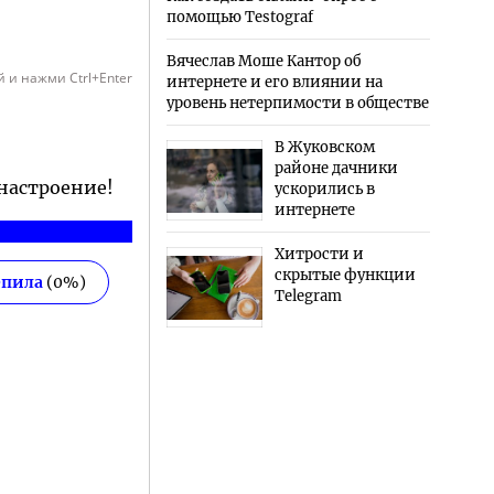
помощью Testograf
Вячеслав Моше Кантор об
 и нажми Ctrl+Enter
интернете и его влиянии на
уровень нетерпимости в обществе
В Жуковском
районе дачники
 настроение!
ускорились в
интернете
Хитрости и
скрытые функции
епила
(
0
%)
Telegram