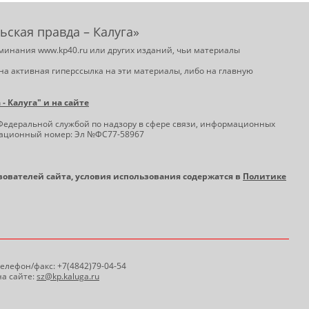
ьская правда – Калуга»
минания www.kp40.ru или других изданий, чьи материалы
на активная гиперссылка на эти материалы, либо на главную
 Калуга" и на сайте
Федеральной службой по надзору в сфере связи, информационных
трационный номер: Эл №ФС77-58967
ьзователей сайта, условия использования содержатся в
Политике
 Телефон/факс: +7(4842)79-04-54
а сайте:
sz@kp.kaluga.ru