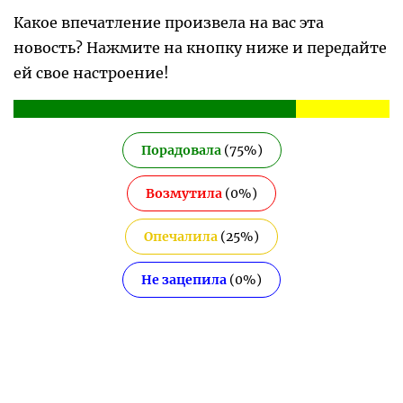
Какое впечатление произвела на вас эта
новость? Нажмите на кнопку ниже и передайте
ей свое настроение!
Порадовала
(
75
%)
Возмутила
(
0
%)
Опечалила
(
25
%)
Не зацепила
(
0
%)