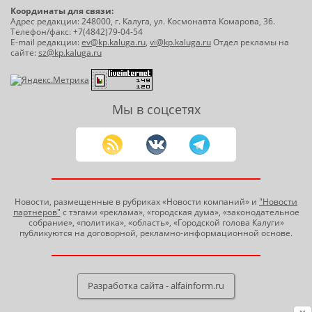
Координаты для связи:
Адрес редакции: 248000, г. Калуга, ул. Космонавта Комарова, 36.
Телефон/факс: +7(4842)79-04-54
E-mail редакции:
ev@kp.kaluga.ru
,
vi@kp.kaluga.ru
Отдел рекламы на
сайте:
sz@kp.kaluga.ru
Мы в соцсетях
Новости, размещенные в рубриках «Новости компаний» и
"Новости
партнеров"
с тэгами «реклама», «городская дума», «законодательное
собрание», «политика», «область», «Городской голова Калуги»
публикуются на договорной, рекламно-информационной основе.
Разработка сайта - alfainform.ru