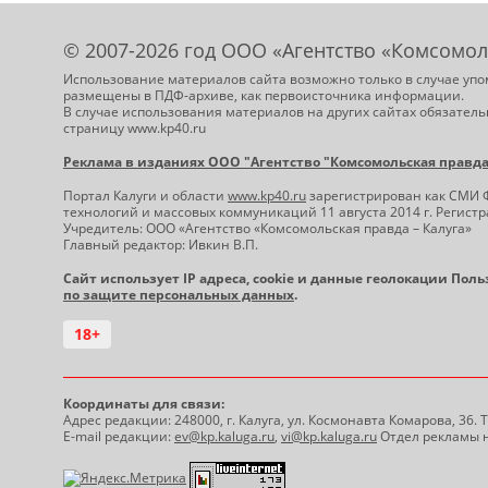
© 2007-2026 год ООО «Агентство «Комсомол
Использование материалов сайта возможно только в случае упо
размещены в ПДФ-архиве, как первоисточника информации.
В случае использования материалов на других сайтах обязатель
страницу www.kp40.ru
Реклама в изданиях ООО "Агентство "Комсомольская правда -
Портал Калуги и области
www.kp40.ru
зарегистрирован как СМИ 
технологий и массовых коммуникаций 11 августа 2014 г. Регис
Учредитель: ООО «Агентство «Комсомольская правда – Калуга»
Главный редактор: Ивкин В.П.
Сайт использует IP адреса, cookie и данные геолокации Пол
по защите персональных данных
.
18+
Координаты для связи:
Адрес редакции: 248000, г. Калуга, ул. Космонавта Комарова, 36.
E-mail редакции:
ev@kp.kaluga.ru
,
vi@kp.kaluga.ru
Отдел рекламы н