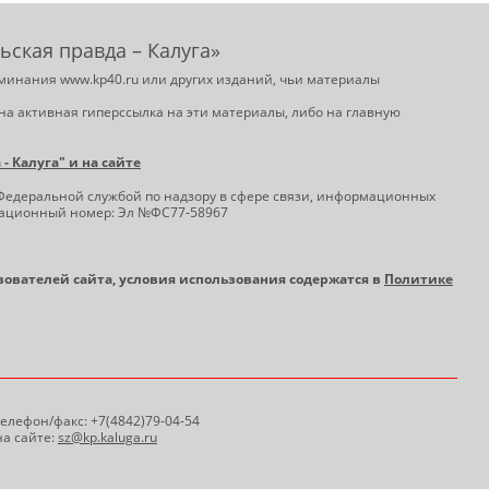
ьская правда – Калуга»
минания www.kp40.ru или других изданий, чьи материалы
на активная гиперссылка на эти материалы, либо на главную
 Калуга" и на сайте
Федеральной службой по надзору в сфере связи, информационных
трационный номер: Эл №ФС77-58967
ьзователей сайта, условия использования содержатся в
Политике
 Телефон/факс: +7(4842)79-04-54
а сайте:
sz@kp.kaluga.ru