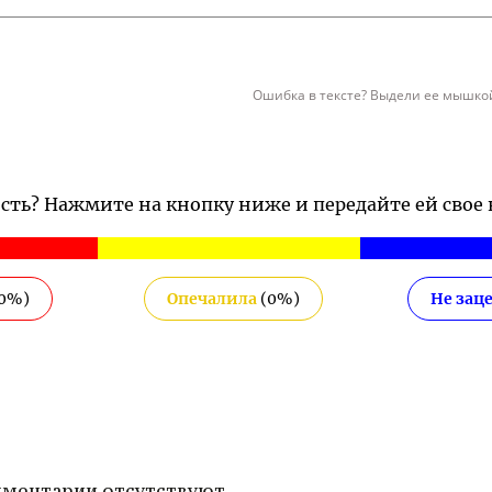
Ошибка в тексте? Выдели ее мышкой
ость? Нажмите на кнопку ниже и передайте ей свое
0
%)
Опечалила
(
0
%)
Не зац
ментарии отсутствуют.