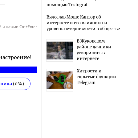
помощью Testograf
Вячеслав Моше Кантор об
интернете и его влиянии на
 и нажми Ctrl+Enter
уровень нетерпимости в обществе
В Жуковском
районе дачники
ускорились в
 настроение!
интернете
Хитрости и
скрытые функции
Telegram
епила
(
0
%)