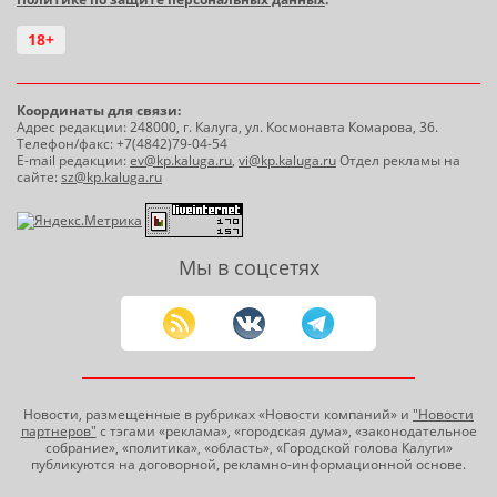
18+
Координаты для связи:
Адрес редакции: 248000, г. Калуга, ул. Космонавта Комарова, 36.
Телефон/факс: +7(4842)79-04-54
E-mail редакции:
ev@kp.kaluga.ru
,
vi@kp.kaluga.ru
Отдел рекламы на
сайте:
sz@kp.kaluga.ru
Мы в соцсетях
Новости, размещенные в рубриках «Новости компаний» и
"Новости
партнеров"
с тэгами «реклама», «городская дума», «законодательное
собрание», «политика», «область», «Городской голова Калуги»
публикуются на договорной, рекламно-информационной основе.