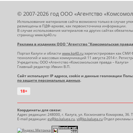
© 2007-2026 год ООО «Агентство «Комсомол
Использование материалов сайта возможно только в случае упо
размещены в ПДФ-архиве, как первоисточника информации.
В случае использования материалов на других сайтах обязатель
страницу www.kp40.ru
Реклама в изданиях ООО "Агентство "Комсомольская правда -
Портал Калуги и области
www.kp40.ru
зарегистрирован как СМИ 
технологий и массовых коммуникаций 11 августа 2014 г. Регис
Учредитель: ООО «Агентство «Комсомольская правда – Калуга»
Главный редактор: Ивкин В.П.
Сайт использует IP адреса, cookie и данные геолокации Пол
по защите персональных данных
.
18+
Координаты для связи:
Адрес редакции: 248000, г. Калуга, ул. Космонавта Комарова, 36.
E-mail редакции:
ev@kp.kaluga.ru
,
vi@kp.kaluga.ru
Отдел рекламы н