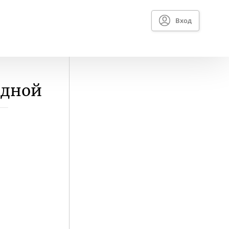
Вход
адной