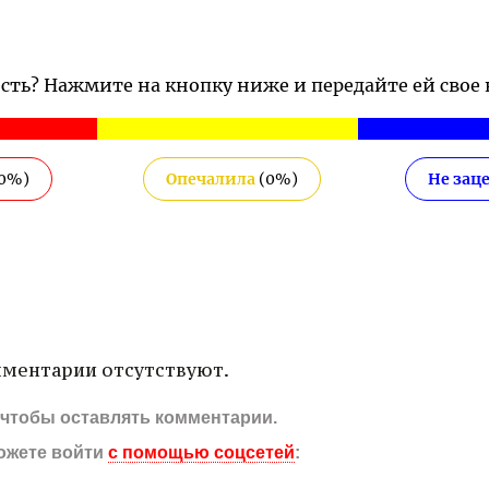
ость? Нажмите на кнопку ниже и передайте ей свое
0
%)
Опечалила
(
0
%)
Не зац
ментарии отсутствуют.
, чтобы оставлять комментарии.
ожете войти
с помощью соцсетей
: