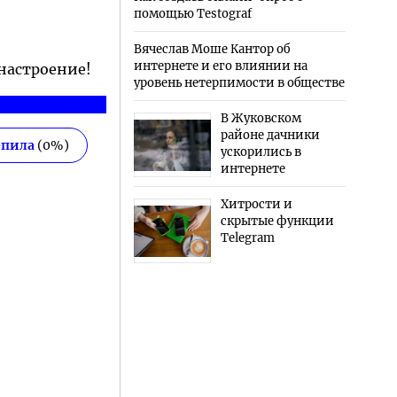
помощью Testograf
Вячеслав Моше Кантор об
интернете и его влиянии на
 настроение!
уровень нетерпимости в обществе
В Жуковском
районе дачники
епила
(
0
%)
ускорились в
интернете
Хитрости и
скрытые функции
Telegram