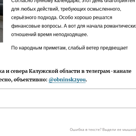
Согласно лунному календарю, этот день благоприятен
для любых действий, требующих осмысленного,
серьёзного подхода. Особо хорошо решатся
финансовые вопросы. А вот для начала романтически
отношений время неподходящее.
По народным приметам, слабый ветер предвещает
 и севера Калужской области в телеграм-канале
есно, объективно:
@obninsk2you
.
Ошибка в тексте? Выдели ее мышкой