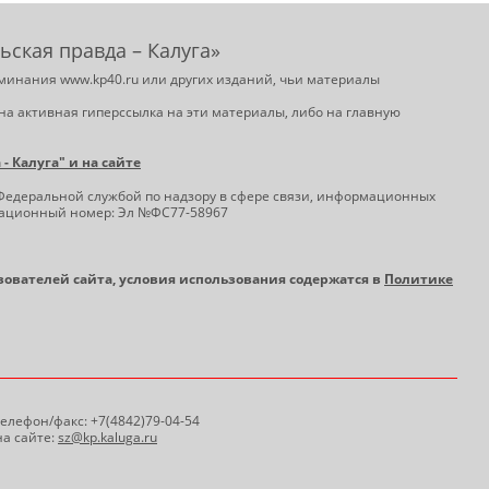
ьская правда – Калуга»
минания www.kp40.ru или других изданий, чьи материалы
на активная гиперссылка на эти материалы, либо на главную
 Калуга" и на сайте
Федеральной службой по надзору в сфере связи, информационных
трационный номер: Эл №ФС77-58967
ьзователей сайта, условия использования содержатся в
Политике
 Телефон/факс: +7(4842)79-04-54
а сайте:
sz@kp.kaluga.ru