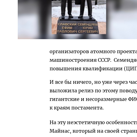
организаторов атомного проекта
машиностроения СССР. Семендя
повышения квалификации (ЦИПК)
И все бы ничего, но уже через ч
выложила релиз по этому поводу
гигантские и несоразмерные ФИ
к краям постамента.
На эту неэстетичную особеннос
Майнас, который на своей стран