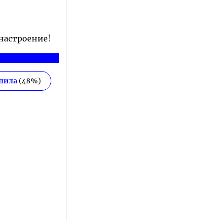
 настроение!
епила
(
48
%)