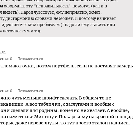
ва оформить эту "неправильность" не могут (как и в
я видеть). Народ чувствует, ему неприятно, жмет,
 эту дисгармонию словами не может. И поэтому начинает
- идеологическим проблемам ("надо ли ему ставить или
 неточностям и т.д.
6:05
енка:
0
Пожаловаться
отломают очки, потом портфель, если не поставят камеры
енка:
0
Пожаловаться
ожно чуть меньше шрифт сделать. В общем то не
ка видно. А вот таблички, с заслугами и вообще с
они сделали для родины, конечно не хватает. А вообще,
ю на памятнике Минину и Пожарскому на красной площад
оторые даже перевернуты, то тут просто эталон надписи.