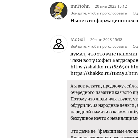
mrTJohn
20 янв 2023 15:12
Войдите, чтобы проголосовать
Оц
Ныне в информационном по
MoGol
20 янв 2023 15:38
Войдите, чтобы проголосовать
Оц
думал, что это мне напомин
Таки вот у Софьи Багдасаро
https://shakko.ru/1846501.ht
https://shakko.ru/1181152.htm
А я вот кстати, предложу сейч
очередного памятника часто ш
Потому что люди чувствуют, чт
обдурили. За народные деньги,
народной памяти о каком-нибу
бездушное нечто с невидящими
Это даже не "фальшивые елочн
Люди чуют вот эти все эстети