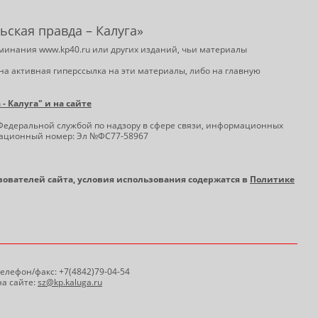
ьская правда – Калуга»
минания www.kp40.ru или других изданий, чьи материалы
на активная гиперссылка на эти материалы, либо на главную
 Калуга" и на сайте
Федеральной службой по надзору в сфере связи, информационных
трационный номер: Эл №ФС77-58967
ьзователей сайта, условия использования содержатся в
Политике
 Телефон/факс: +7(4842)79-04-54
а сайте:
sz@kp.kaluga.ru