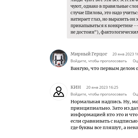
чуют, однако в правильные сло
случае Шилова, это надо учитьс
натирает глаз, но выразить он
прикапываться к конкретике -
не достоин"), фактологическим
Мирный Герцог
20 янв 2023 1
Войдите, чтобы проголосовать
Оц
Вангую, что первым делом 
КИН
20 янв 2023 16:25
Войдите, чтобы проголосовать
Оц
Нормальная надпись. Ну, м
принципиально. Зато из дале
информацией кто это и что 
если сравнивать с надпись
где буквы все пляшут, а нек