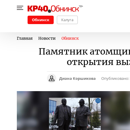
Обнинск
Калуга
Главная
Новости
Обнинск
Памятник атомщика
открытия выз
Диана Коршикова
Опубликовано: