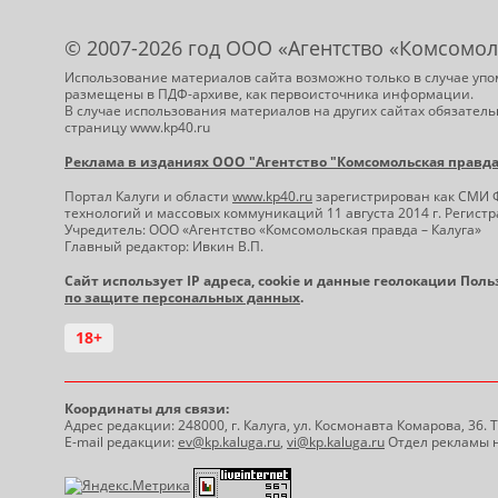
© 2007-2026 год ООО «Агентство «Комсомол
Использование материалов сайта возможно только в случае упо
размещены в ПДФ-архиве, как первоисточника информации.
В случае использования материалов на других сайтах обязатель
страницу www.kp40.ru
Реклама в изданиях ООО "Агентство "Комсомольская правда -
Портал Калуги и области
www.kp40.ru
зарегистрирован как СМИ 
технологий и массовых коммуникаций 11 августа 2014 г. Регис
Учредитель: ООО «Агентство «Комсомольская правда – Калуга»
Главный редактор: Ивкин В.П.
Сайт использует IP адреса, cookie и данные геолокации Пол
по защите персональных данных
.
18+
Координаты для связи:
Адрес редакции: 248000, г. Калуга, ул. Космонавта Комарова, 36.
E-mail редакции:
ev@kp.kaluga.ru
,
vi@kp.kaluga.ru
Отдел рекламы н