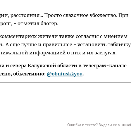
и, расстояния... Просто сказочное убожество. При
орош, - отметил блогер.
в комментариях жители также согласны с мнением
. А еще лучше и правильнее - установить табличку
нимальной информацией о них и их заслугах.
 и севера Калужской области в телеграм-канале
есно, объективно:
@obninsk2you
.
Ошибка в тексте? Выдели ее мышкой