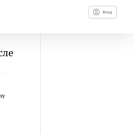
Вход
сле
зу