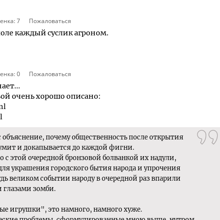
енка:
7
Пожаловаться
ле каждый суслик агроном.
енка:
0
Пожаловаться
ает...
вой очень хорошо описано:
ml
l
ас объяснение, почему общественность после открытия
умит и докапывается до каждой фигни.
о с этой очередной бронзовой болванкой их надули,
 для украшения городского бытия народа и упрочения
дь великом событии народу в очередной раз впарили
 глазами зомби.
ые игрушки", это намного, намного хуже.
ческие проблемы, сформулированные мною выше, нутром