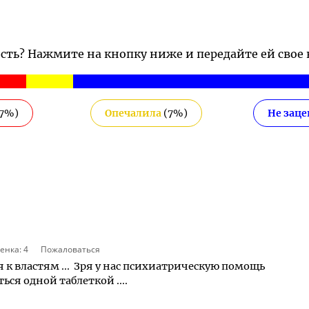
ость? Нажмите на кнопку ниже и передайте ей свое
7
%)
Опечалила
(
7
%)
Не зац
енка:
4
Пожаловаться
 к властям ... Зря у нас психиатрическую помощь
ься одной таблеткой ....