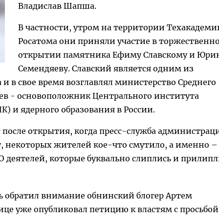
Владислав Шапша.
В частности, утром на территории Техакадеми
Росатома они приняли участие в торжественн
открытии памятника Ефиму Славскому и Юри
Семендяеву. Славский является одним из
 и в свое время возглавлял министерство Среднего
ев - основоположник Центрального института
 и ядерного образования в России.
ас после открытия, когда пресс-служба администрац
, некоторых жителей кое-что смутило, а именно –
О деятелей, которые буквально слиплись и прилип
ть обратил внимание обнинский блогер Артем
ице уже опубликовал петицию к властям с просьбой