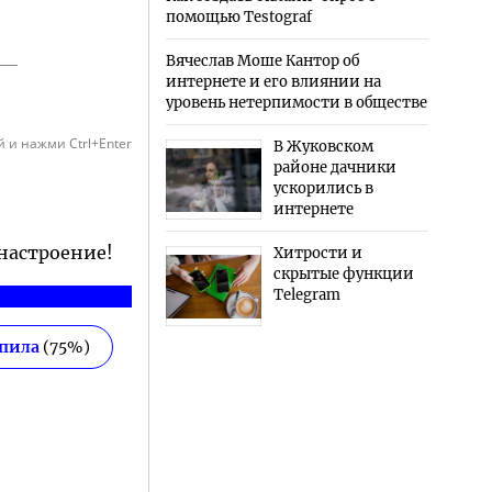
помощью Testograf
Вячеслав Моше Кантор об
интернете и его влиянии на
уровень нетерпимости в обществе
 и нажми Ctrl+Enter
В Жуковском
районе дачники
ускорились в
интернете
 настроение!
Хитрости и
скрытые функции
Telegram
епила
(
75
%)