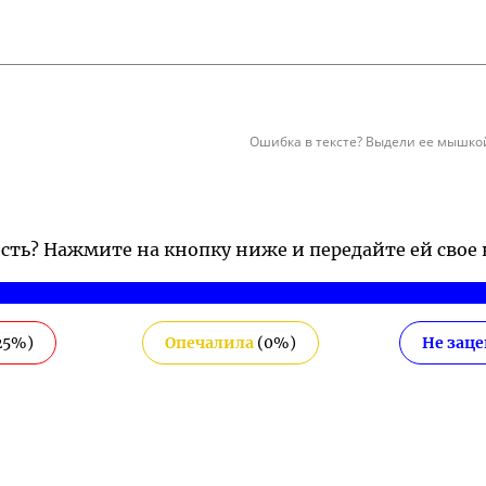
Ошибка в тексте? Выдели ее мышкой
ость? Нажмите на кнопку ниже и передайте ей свое
25
%)
Опечалила
(
0
%)
Не зац