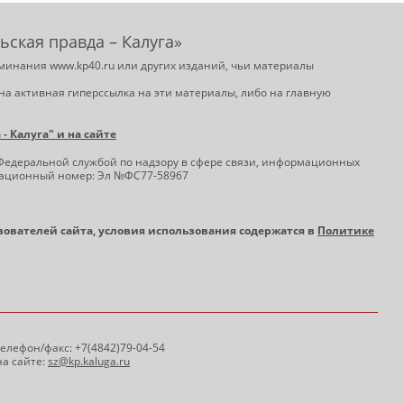
ьская правда – Калуга»
минания www.kp40.ru или других изданий, чьи материалы
на активная гиперссылка на эти материалы, либо на главную
 Калуга" и на сайте
Федеральной службой по надзору в сфере связи, информационных
трационный номер: Эл №ФС77-58967
ьзователей сайта, условия использования содержатся в
Политике
 Телефон/факс: +7(4842)79-04-54
а сайте:
sz@kp.kaluga.ru