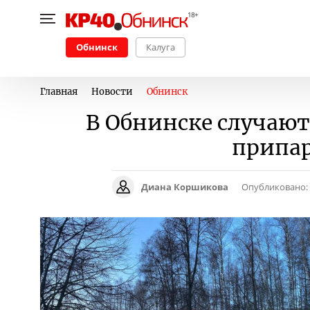
Обнинск
Калуга
Главная
Новости
Обнинск
В Обнинске случают
припа
Диана Коршикова
Опубликовано: