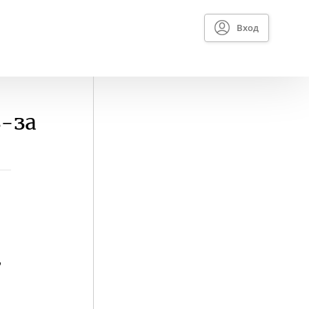
Вход
з-за
,