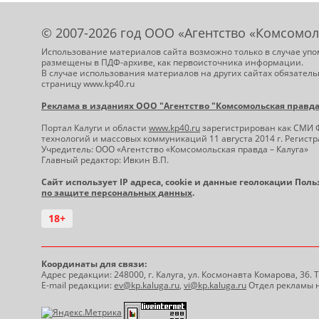
© 2007-2026 год ООО «Агентство «Комсомол
Использование материалов сайта возможно только в случае упо
размещены в ПДФ-архиве, как первоисточника информации.
В случае использования материалов на других сайтах обязатель
страницу www.kp40.ru
Реклама в изданиях ООО "Агентство "Комсомольская правда -
Портал Калуги и области
www.kp40.ru
зарегистрирован как СМИ 
технологий и массовых коммуникаций 11 августа 2014 г. Регис
Учредитель: ООО «Агентство «Комсомольская правда – Калуга»
Главный редактор: Ивкин В.П.
Сайт использует IP адреса, cookie и данные геолокации Пол
по защите персональных данных
.
18+
Координаты для связи:
Адрес редакции: 248000, г. Калуга, ул. Космонавта Комарова, 36.
E-mail редакции:
ev@kp.kaluga.ru
,
vi@kp.kaluga.ru
Отдел рекламы н