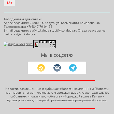
18+
Координаты для связи:
Адрес редакции: 248000, г. Калуга, ул. Космонавта Комарова, 36.
Телефон/факс: +7(4842)79-04-54
E-mail редакции:
ev@kp.kaluga.ru
,
vi@kp.kaluga.ru
Отдел рекламы на
сайте:
sz@kp.kaluga.ru
Мы в соцсетях
Новости, размещенные в рубриках «Новости компаний» и
"Новости
партнеров"
с тэгами «реклама», «городская дума», «законодательное
собрание», «политика», «область», «Городской голова Калуги»
публикуются на договорной, рекламно-информационной основе.