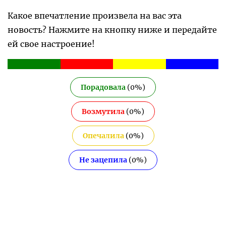
Какое впечатление произвела на вас эта
новость? Нажмите на кнопку ниже и передайте
ей свое настроение!
Порадовала
(
0
%)
Возмутила
(
0
%)
Опечалила
(
0
%)
Не зацепила
(
0
%)