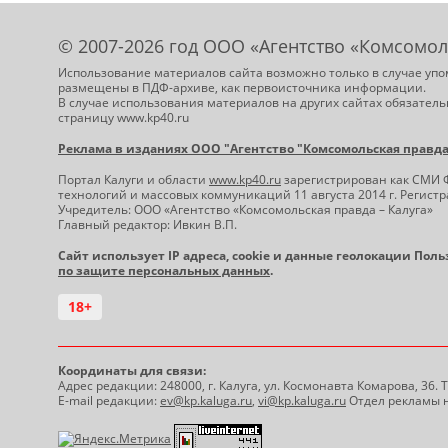
© 2007-2026 год ООО «Агентство «Комсомол
Использование материалов сайта возможно только в случае упо
размещены в ПДФ-архиве, как первоисточника информации.
В случае использования материалов на других сайтах обязатель
страницу www.kp40.ru
Реклама в изданиях ООО "Агентство "Комсомольская правда -
Портал Калуги и области
www.kp40.ru
зарегистрирован как СМИ 
технологий и массовых коммуникаций 11 августа 2014 г. Регис
Учредитель: ООО «Агентство «Комсомольская правда – Калуга»
Главный редактор: Ивкин В.П.
Сайт использует IP адреса, cookie и данные геолокации Пол
по защите персональных данных
.
18+
Координаты для связи:
Адрес редакции: 248000, г. Калуга, ул. Космонавта Комарова, 36.
E-mail редакции:
ev@kp.kaluga.ru
,
vi@kp.kaluga.ru
Отдел рекламы н