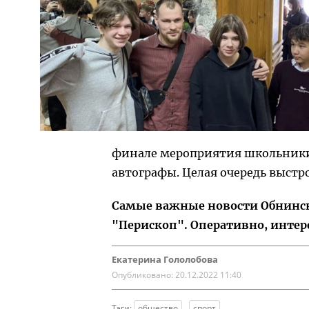
финале мероприятия школьники 
автографы. Целая очередь выстр
Самые важные новости Обнинска
"Перископ". Оперативно, интер
Екатерина Гололобова
Опубликовано:
20.12.2022 11:40
Тэги:
общество
спорт