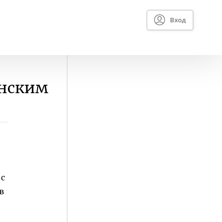
Вход
инским
 с
в