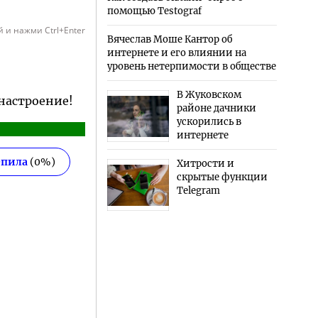
помощью Testograf
 и нажми Ctrl+Enter
Вячеслав Моше Кантор об
интернете и его влиянии на
уровень нетерпимости в обществе
В Жуковском
 настроение!
районе дачники
ускорились в
интернете
епила
(
0
%)
Хитрости и
скрытые функции
Telegram