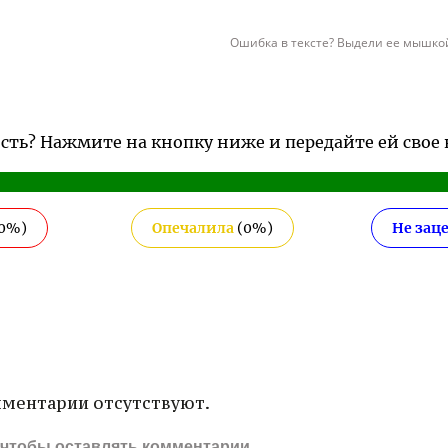
Ошибка в тексте? Выдели ее мышкой
ость? Нажмите на кнопку ниже и передайте ей свое
0
%)
Опечалила
(
0
%)
Не зац
ментарии отсутствуют.
, чтобы оставлять комментарии.