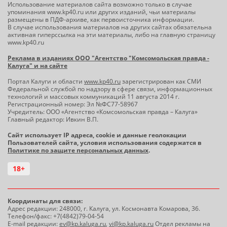
Использование материалов сайта возможно только в случае
упоминания www.kp40.ru или других изданий, чьи материалы
размещены в ПДФ-архиве, как первоисточника информации.
В случае использования материалов на других сайтах обязательна
активная гиперссылка на эти материалы, либо на главную страницу
www.kp40.ru
Реклама в изданиях ООО "Агентство "Комсомольская правда -
Калуга" и на сайте
Портал Калуги и области
www.kp40.ru
зарегистрирован как СМИ
Федеральной службой по надзору в сфере связи, информационных
технологий и массовых коммуникаций 11 августа 2014 г.
Регистрационный номер: Эл №ФС77-58967
Учредитель: ООО «Агентство «Комсомольская правда – Калуга»
Главный редактор: Ивкин В.П.
Сайт использует IP адреса, cookie и данные геолокации
Пользователей сайта, условия использования содержатся в
Политике по защите персональных данных
.
18+
Координаты для связи:
Адрес редакции: 248000, г. Калуга, ул. Космонавта Комарова, 36.
Телефон/факс: +7(4842)79-04-54
E-mail редакции:
ev@kp.kaluga.ru
,
vi@kp.kaluga.ru
Отдел рекламы на