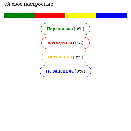
ей свое настроение!
Порадовала
(
0
%)
Возмутила
(
0
%)
Опечалила
(
0
%)
Не зацепила
(
0
%)