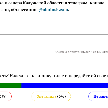
 и севера Калужской области в телеграм-канале
есно, объективно:
@obninsk2you
.
Ошибка в тексте? Выдели ее мышкой
ость? Нажмите на кнопку ниже и передайте ей свое
0
%)
Опечалила
(
0
%)
Не зац