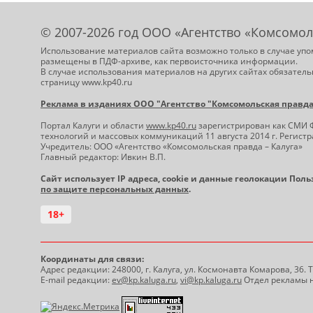
© 2007-2026 год ООО «Агентство «Комсомол
Использование материалов сайта возможно только в случае упо
размещены в ПДФ-архиве, как первоисточника информации.
В случае использования материалов на других сайтах обязатель
страницу www.kp40.ru
Реклама в изданиях ООО "Агентство "Комсомольская правда -
Портал Калуги и области
www.kp40.ru
зарегистрирован как СМИ 
технологий и массовых коммуникаций 11 августа 2014 г. Регис
Учредитель: ООО «Агентство «Комсомольская правда – Калуга»
Главный редактор: Ивкин В.П.
Сайт использует IP адреса, cookie и данные геолокации Пол
по защите персональных данных
.
18+
Координаты для связи:
Адрес редакции: 248000, г. Калуга, ул. Космонавта Комарова, 36.
E-mail редакции:
ev@kp.kaluga.ru
,
vi@kp.kaluga.ru
Отдел рекламы н