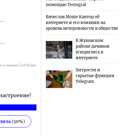
помощью Testograf
Вячеслав Моше Кантор об
интернете и его влиянии на
уровень нетерпимости в обществе
В Жуковском
районе дачники
ускорились в
интернете
 и нажми Ctrl+Enter
Хитрости и
скрытые функции
Telegram
 настроение!
епила
(
50
%)