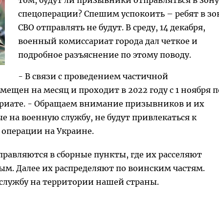
том, будут ли призывники отправляться в зону
спецоперации? Спешим успокоить – ребят в зо
СВО отправлять не будут. В среду, 14 декабря,
военный комиссариат города дал четкое и
подробное разъяснение по этому поводу.
- В связи с проведением частичной
ещен на месяц и проходит в 2022 году с 1 ноября п
сариате. - Обращаем внимание призывников и их
е на военную службу, не будут привлекаться к
 операции на Украине.
равляются в сборные пункты, где их расселяют
м. Далее их распределяют по воинским частям.
службу на территории нашей страны.