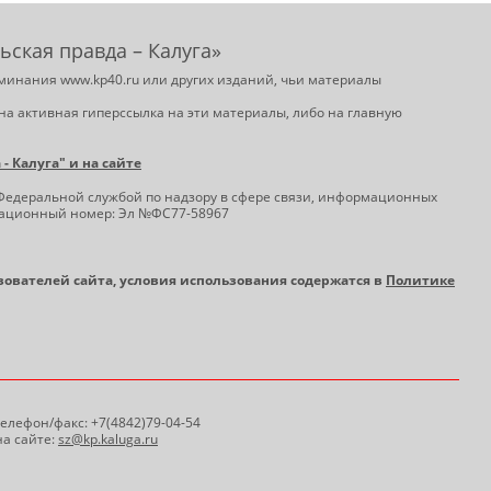
ьская правда – Калуга»
минания www.kp40.ru или других изданий, чьи материалы
на активная гиперссылка на эти материалы, либо на главную
 Калуга" и на сайте
Федеральной службой по надзору в сфере связи, информационных
трационный номер: Эл №ФС77-58967
ьзователей сайта, условия использования содержатся в
Политике
 Телефон/факс: +7(4842)79-04-54
а сайте:
sz@kp.kaluga.ru