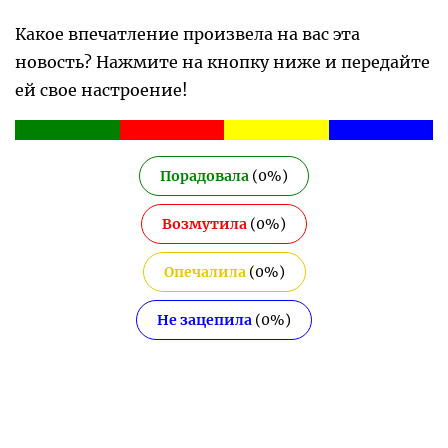
Какое впечатление произвела на вас эта
новость? Нажмите на кнопку ниже и передайте
ей свое настроение!
Порадовала
(
0
%)
Возмутила
(
0
%)
Опечалила
(
0
%)
Не зацепила
(
0
%)