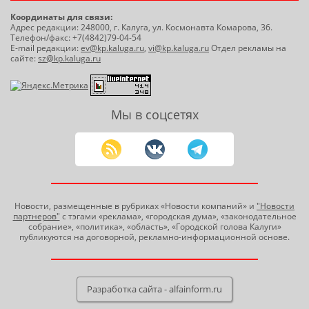
Координаты для связи:
Адрес редакции: 248000, г. Калуга, ул. Космонавта Комарова, 36.
Телефон/факс: +7(4842)79-04-54
E-mail редакции:
ev@kp.kaluga.ru
,
vi@kp.kaluga.ru
Отдел рекламы на
сайте:
sz@kp.kaluga.ru
Мы в соцсетях
Новости, размещенные в рубриках «Новости компаний» и
"Новости
партнеров"
с тэгами «реклама», «городская дума», «законодательное
собрание», «политика», «область», «Городской голова Калуги»
публикуются на договорной, рекламно-информационной основе.
Разработка сайта - alfainform.ru