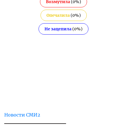
Возмутила
(
0
%)
Опечалила
(
0
%)
Не зацепила
(
0
%)
Новости СМИ2